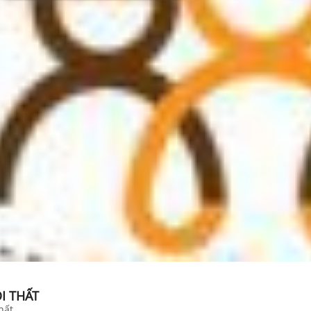
I THẤT
hất