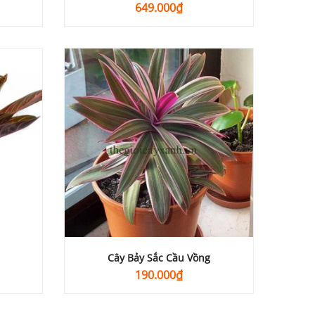
649.000
₫
Cây Bảy Sắc Cầu Vồng
190.000
₫