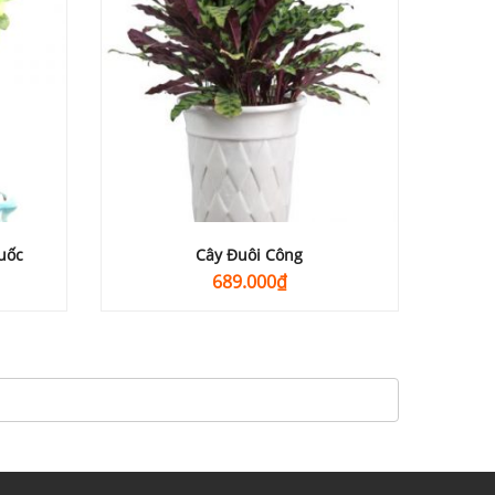
uốc
Cây Đuôi Công
689.000
₫