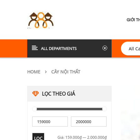
GIỚI T
ALL DEPARTMENTS
HOME
CÂY NỘI THẤT
LỌC THEO GIÁ
Giá:
159.000₫
—
2.000.000₫
LỌC