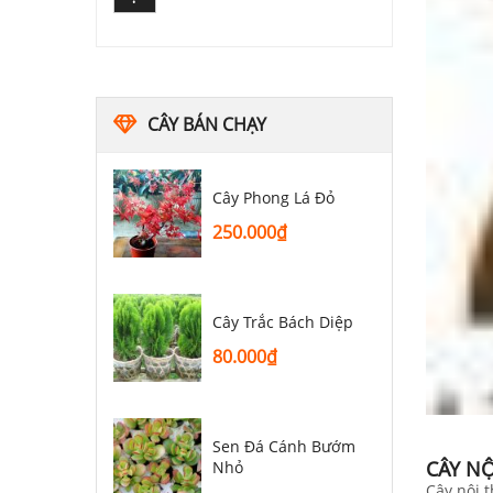
CÂY BÁN CHẠY
Cây Phong Lá Đỏ
250.000
₫
Cây Trắc Bách Diệp
80.000
₫
Sen Đá Cánh Bướm
CÂY NỘ
Nhỏ
Cây nội t