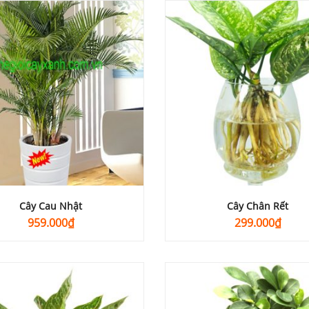
Cây Cau Nhật
Cây Chân Rết
959.000
₫
299.000
₫