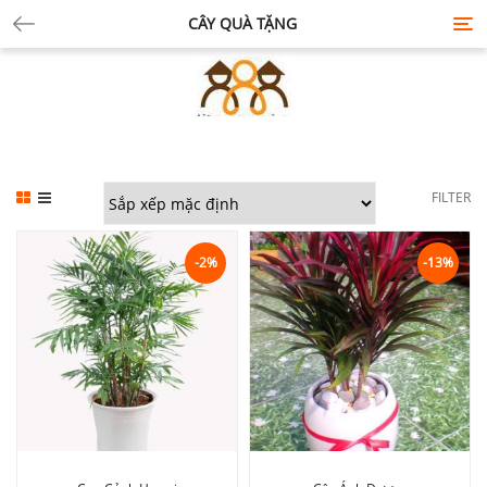
CÂY QUÀ TẶNG
Tog
nav
FILTER
-2%
-13%