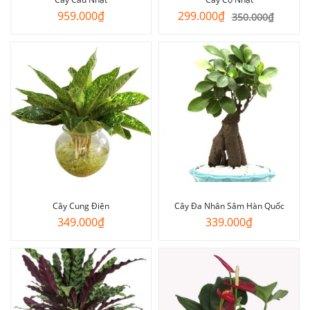
Giá
Giá
959.000
₫
299.000
₫
350.000
₫
gốc
hiện
là:
tại
350.000₫.
là:
299.000₫.
Cây Cung Điện
Cây Đa Nhân Sâm Hàn Quốc
349.000
₫
339.000
₫