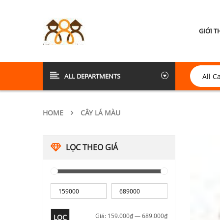
GIỚI T
ALL DEPARTMENTS
HOME
CÂY LÁ MÀU
LỌC THEO GIÁ
Giá:
159.000₫
—
689.000₫
LỌC