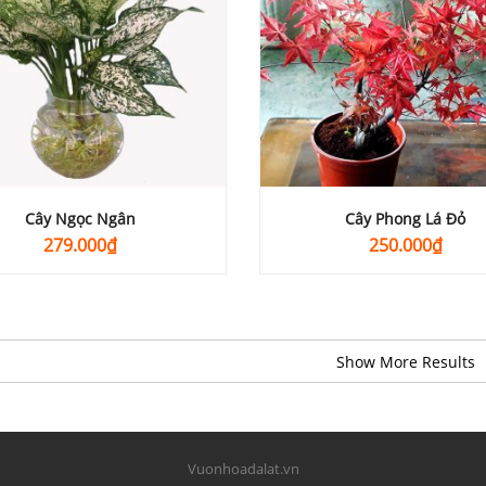
Cây Ngọc Ngân
Cây Phong Lá Đỏ
279.000
₫
250.000
₫
Vuonhoadalat.vn