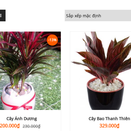
-13%
Cây Ánh Dương
Cây Bao Thanh Thiên
Giá
Giá
200.000
₫
329.000
₫
230.000
₫