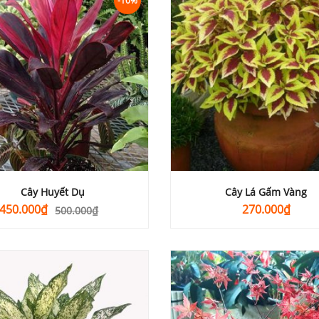
-10%
Cây Huyết Dụ
Cây Lá Gấm Vàng
Giá
Giá
450.000
₫
270.000
₫
500.000
₫
gốc
hiện
là:
tại
500.000₫.
là:
450.000₫.