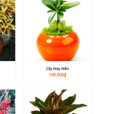
200.000₫.
Cây May Mắn
199.000
₫