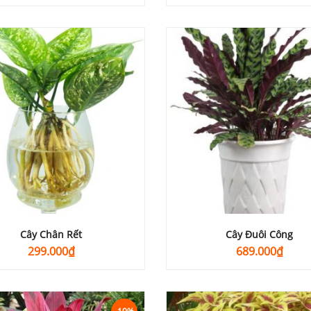
gốc
hiện
là:
tại
230.000₫.
là:
200.000₫.
Cây Chân Rết
Cây Đuôi Công
299.000
₫
689.000
₫