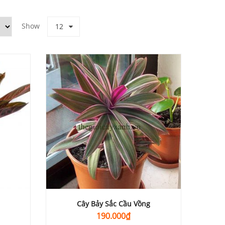
Show
12
Cây Bảy Sắc Cầu Vồng
190.000
₫