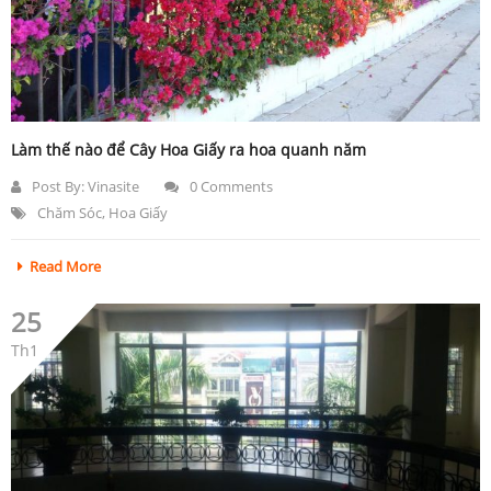
Làm thế nào để Cây Hoa Giấy ra hoa quanh năm
Post By:
Vinasite
0 Comments
Chăm Sóc
,
Hoa Giấy
Read More
25
Th1