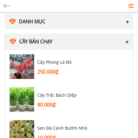
Tog
nav
DANH MỤC
CÂY BÁN CHẠY
Cây Phong Lá Đỏ
250.000
₫
Cây Trắc Bách Diệp
80.000
₫
Sen Đá Cánh Bướm Nhỏ
10.000
₫