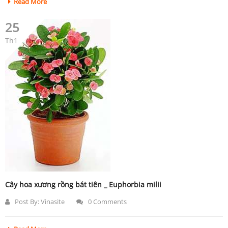
Read More
25
Th1
Cây hoa xương rồng bát tiên _ Euphorbia milii
Post By:
Vinasite
0 Comments