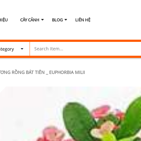
HIỆU
CÂY CẢNH
BLOG
LIÊN HỆ
ƠNG RỒNG BÁT TIÊN _ EUPHORBIA MILII