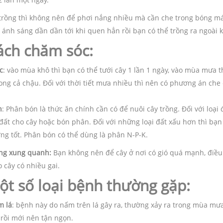
trồng thì không nên để phơi nắng nhiều mà cần che trong bóng mát,
 ánh sáng dần dần tới khi quen hẳn rồi bạn có thể trồng ra ngoài 
ách chăm sóc:
c
: vào mùa khô thì bạn có thể tưới cây 1 lần 1 ngày, vào mùa mưa th
ong cả chậu. Đối với thời tiết mưa nhiều thì nên có phương án che
n
: Phân bón là thức ăn chính cần có để nuôi cây trồng. Đối với loại 
 đất cho cây hoặc bón phân. Đối với những loại đất xấu hơn thì bạn
ởng tốt. Phân bón có thể dùng là phân N-P-K.
ng xung quanh:
Bạn không nên để cây ở nơi có gió quá mạnh, điều 
 cây có nhiều gai.
ột số loại bệnh thường gặp:
m lá
: bệnh này do nấm trên lá gây ra, thường xảy ra trong mùa mư
 rồi mới nên tận ngọn.