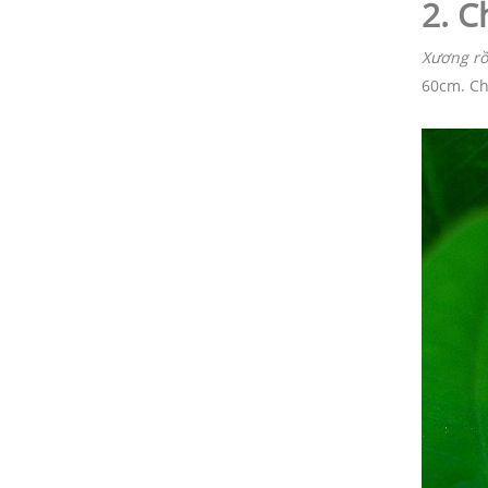
2. C
Xương rồ
60cm. Ch