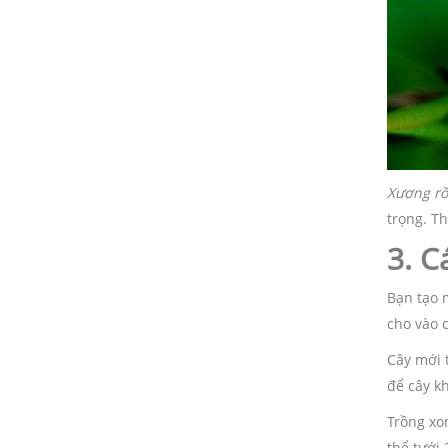
Xương rồ
trọng. Th
3. C
Bạn tạo 
cho vào 
Cây mới 
để cây k
Trồng xo
thể tưới 