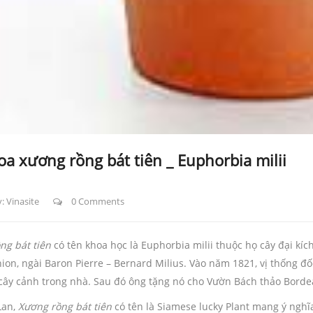
oa xương rồng bát tiên _ Euphorbia milii
y:
Vinasite
0 Comments
ng bát tiên
có tên khoa học là Euphorbia milii thuộc họ cây đại kí
ion, ngài Baron Pierre – Bernard Milius. Vào năm 1821, vị thống đố
 cây cảnh trong nhà. Sau đó ông tặng nó cho Vườn Bách thảo Borde
Lan,
Xương rồng bát tiên
có tên là Siamese lucky Plant mang ý nghĩ