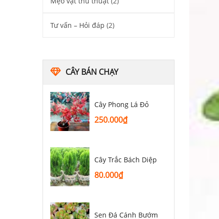
Mẹo vặt thủ thuật
(2)
Tư vấn – Hỏi đáp
(2)
CÂY BÁN CHẠY
Cây Phong Lá Đỏ
250.000
₫
Cây Trắc Bách Diệp
80.000
₫
Sen Đá Cánh Bướm