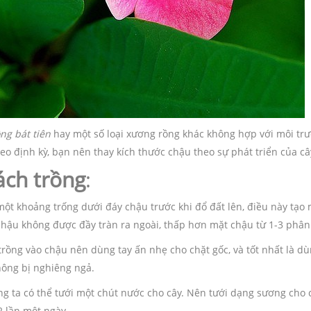
ng bát tiên
hay một số loại xương rồng khác không hợp với môi trườ
eo định kỳ, bạn nên thay kích thước chậu theo sự phát triển của câ
ách trồng
:
một khoảng trống dưới đáy chậu trước khi đổ đất lên, điều này tạo
chậu không được đầy tràn ra ngoài, thấp hơn mặt chậu từ 1-3 phân.
trồng vào chậu nên dùng tay ấn nhẹ cho chặt gốc, và tốt nhất là d
hông bị nghiêng ngả.
ng ta có thể tưới một chút nước cho cây. Nên tưới dạng sương cho 
2 lần một ngày.