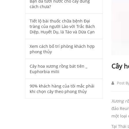
Bạn đã tưới nước cho cây đúng
cách chưa?
Tiết lộ bài thuốc chữa bệnh Đại
tràng của người Lào với Trắc Bách
Diệp, Huyết Dụ, lá Táo và Dừa Cạn
Xem cách bố trí phòng khách hợp
phong thủy
Cây h
Cây hoa xương rồng bát tiên _
Euphorbia milii
Post B
90% khách hàng của tôi mắc phải
khi chọn cây theo phong thủy
Xương rồ
đảo Reun
một loại
Tại Thái 