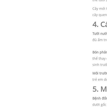
Cây mới 
cây quen
4. C
Tưới nướ
đủ ẩm tr
Bón phâ
thể thay
sinh trư
Môi trườ
trẻ em do
5. M
Bệnh đố
dưới gốc