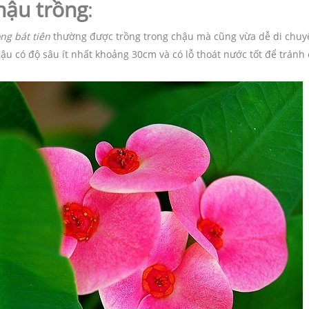
hậu trồng
:
ng bát tiên
thường được trồng trong chậu mà cũng vừa dễ di chuyể
ậu có độ sâu ít nhất khoảng 30cm và có lỗ thoát nước tốt để tránh 