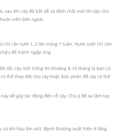
 sau khi cây đã bắt dễ và đâm chồi mới thì tập cho
khuôn viên bên ngoài.
ì chỉ cần tưới 1, 2 lần trong 1 tuần. Nước tưới chỉ cần
 chậu để tránh ngập úng.
đất tốt, cây mới trồng thì khoảng 8-10 tháng là bạn có
 có thể thay đất cho cây hoặc bón phân để cây có thể
này dễ gây tác động đến rễ cây. Chú ý để xa tầm tay
a, có khí hậu ẩm ướt. Bệnh thường xuất hiện ở tầng