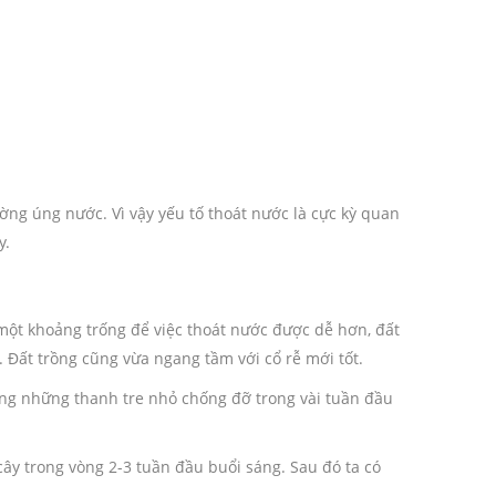
ng úng nước. Vì vậy yếu tố thoát nước là cực kỳ quan
y.
 một khoảng trống để việc thoát nước được dễ hơn, đất
 Đất trồng cũng vừa ngang tầm với cổ rễ mới tốt.
ùng những thanh tre nhỏ chống đỡ trong vài tuần đầu
cây trong vòng 2-3 tuần đầu buổi sáng. Sau đó ta có