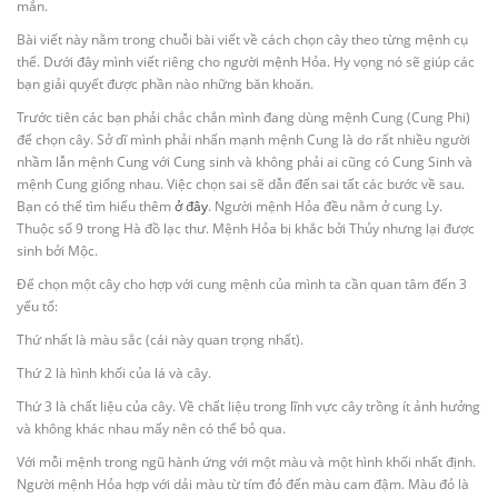
mắn.
Bài viết này nằm trong chuỗi bài viết về cách chọn cây theo từng mệnh cụ
thể. Dưới đây mình viết riêng cho người mệnh Hỏa. Hy vọng nó sẽ giúp các
bạn giải quyết được phần nào những băn khoăn.
Trước tiên các bạn phải chắc chắn mình đang dùng mệnh Cung (Cung Phi)
để chọn cây. Sở dĩ mình phải nhấn mạnh mệnh Cung là do rất nhiều người
nhầm lẫn mệnh Cung với Cung sinh và không phải ai cũng có Cung Sinh và
mệnh Cung giống nhau. Việc chọn sai sẽ dẫn đến sai tất các bước về sau.
Bạn có thể tìm hiểu thêm
ở đây
.
Người mệnh Hỏa đều nằm ở cung Ly.
Thuộc số 9 trong Hà đồ lạc thư. Mệnh Hỏa bị khắc bởi Thủy nhưng lại được
sinh bởi Mộc.
Để chọn một cây cho hợp với cung mệnh của mình ta cần quan tâm đến 3
yếu tố:
Thứ nhất là màu sắc (cái này quan trọng nhất).
Thứ 2 là hình khối của lá và cây.
Thứ 3 là chất liệu của cây. Về chất liệu trong lĩnh vực cây trồng ít ảnh hưởng
và không khác nhau mấy nên có thể bỏ qua.
Với mỗi mệnh trong ngũ hành ứng với một màu và một hình khối nhất định.
Người mệnh Hỏa hợp với dải màu từ tím đỏ đến màu cam đậm. Màu đỏ là