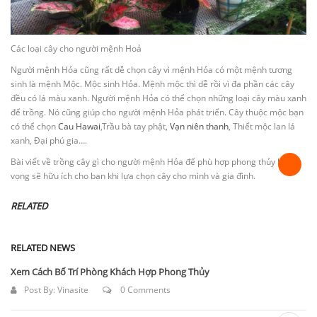
Các loại cây cho người mệnh Hoả
Người mệnh Hỏa cũng rất dễ chọn cây vì mệnh Hỏa có một mệnh tương
sinh là mệnh Mộc. Mộc sinh Hỏa. Mệnh mộc thì dễ rồi vì đa phần các cây
đều có lá màu xanh.
Người mệnh Hỏa có thể chọn những loại cây màu xanh
để trồng. Nó cũng giúp cho người mệnh Hỏa phát triển. Cây thuộc mộc bạn
có thể chọn
Cau Hawai
,
Trầu bà tay phật,
Vạn niên thanh
, Thiết mộc lan lá
xanh, Đại phú gia….
Bài viết về trồng cây gì cho người mệnh Hỏa để phù hợp phong thủy hy
vọng sẽ hữu ích cho bạn khi lựa chọn cây cho mình và gia đình.
RELATED
RELATED NEWS
Xem Cách Bố Trí Phòng Khách Hợp Phong Thủy
Post By:
Vinasite
0 Comments