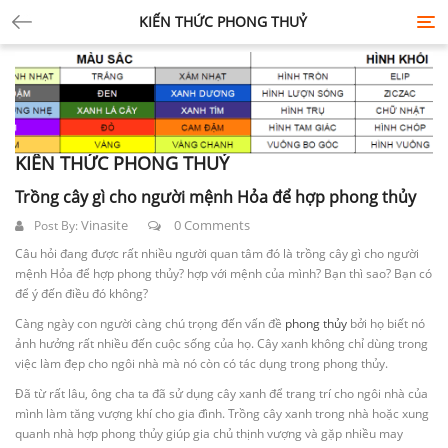
KIẾN THỨC PHONG THUỶ
Tog
nav
KIẾN THỨC PHONG THUỶ
Trồng cây gì cho người mệnh Hỏa để hợp phong thủy
Vinasite
0 Comments
Post By:
Câu hỏi đang được rất nhiều người quan tâm đó là trồng cây gì cho người
mệnh Hỏa để hợp phong thủy? hợp với mệnh của mình? Bạn thì sao? Bạn có
để ý đến điều đó không?
Càng ngày con người càng chú trọng đến vấn đề
phong thủy
bởi họ biết nó
ảnh hưởng rất nhiều đến cuộc sống của họ. Cây xanh không chỉ dùng trong
việc làm đẹp cho ngôi nhà mà nó còn có tác dụng trong phong thủy.
Đã từ rất lâu, ông cha ta đã sử dụng cây xanh để trang trí cho ngôi nhà của
mình làm tăng vượng khí cho gia đình. Trồng cây xanh trong nhà hoặc xung
quanh nhà hợp phong thủy giúp gia chủ thịnh vượng và gặp nhiều may