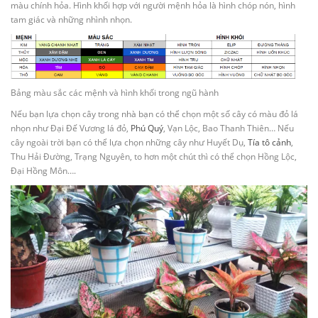
màu chính hỏa. Hình khối hợp với người mệnh hỏa là hình chóp nón, hình
tam giác và những nhình nhọn.
Bảng màu sắc các mệnh và hình khối trong ngũ hành
Nếu bạn lựa chọn cây trong nhà bạn có thể chọn một số cây có màu đỏ lá
nhọn như Đại Đế Vương lá đỏ,
Phú Quý
, Vạn Lộc, Bao Thanh Thiên… Nếu
cây ngoài trời bạn có thể lựa chọn những cây như Huyết Dụ,
Tía tô cảnh
,
Thu Hải Đường, Trạng Nguyên, to hơn một chút thì có thể chọn Hồng Lộc,
Đại Hồng Môn….