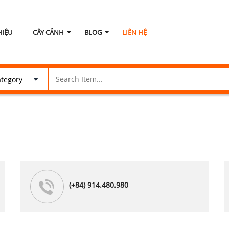
HIỆU
CÂY CẢNH
BLOG
LIÊN HỆ
(+84) 914.480.980