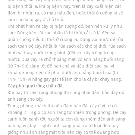
bị bệnh thối lá, khi bị bệnh này, trên lá cây xuất hiện các
đốm bị nhũn ra, có màu nâu đen, hoặc thối ở cuống lá sẽ
làm cho lá bị gãy ở chỗ thối.
Khi phát hiện ra cây bị hiện tượng đó, bạn nên xử lý như
sau: Dùng kéo cắt các phần lá bị thối, cắt cả lá đến sát
phần cuống nếu bị thối ở cuống lá. Dùng vòi nước để rửa
sạch toàn bộ cây, nhất là rửa sạch các chỗ bị thối, rửa sạch
bình và thay nước trong bình (đối với cây trồng trong
nước). Đưa cây ra chỗ thoáng mát, có ánh nắng buổi sáng
(từ 7h- 9h) càng tốt để hạn chế và tiêu diệt các loại vi
khuẩn, không nên để phơi dưới ánh nắng buổi trưa (từ
11h- 15h) vì nắng gay gắt sẽ làm cho lá cây bị cháy nắng.
Cây phú quý trồng chậu đất
Khi bày trí cây trong phòng thì cũng phải đảm bảo đầy đủ
ánh sáng cho cây.
Trong phòng khách thì nên đảm bảo đặt cây ở vị trí có
khoảng 2 – 3 giờ có ánh sáng tự nhiên trong phòng. Để cây
cảnh luôn xanh tốt, người ta còn dùng thêm đèn ánh sáng
ban ngày (day – light), ánh sáng phát ra từ loại đèn này
giống như ánh sáng mặt trời nên cây có thể quang hợp