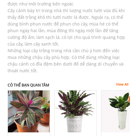
được như môi trường bên ngoài.
Cây cảnh bày trí trong nhà thì lượng nước tưới vừa đủ khi
thấy đất trồng khô thì tưới nước là được. Ngoài ra, có thể
dùng bình phun nước để phun cho cây, mùa hè có thể
phun ngày hai lần, mùa đông thì ngày một lần để tăng
cường độ ẩm, làm sạch lá, có lợi cho quá trình quang hợp
của cây, làm cây xanh tốt.
Những loại cây trồng trong nhà cần chú ý hơn đến việc
mua những chậu cây phù hợp. Có thể dùng những loại
chậu cảnh có đĩa đệm bên dưới để dễ dàng di chuyển và
thoát nước tốt.
View All
CÓ THỂ BẠN QUAN TÂM
-3
-3