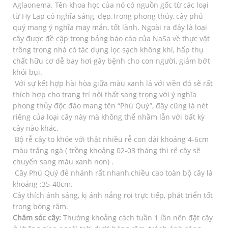
Aglaonema. Tên khoa học của nó có nguồn gốc từ các loại
từ Hy Lạp có nghĩa sáng, đẹp.Trong phong thủy, cây phú
quý mang ý nghĩa may mắn, tốt lành. Ngoài ra đây là loại
cây được đề cập trong bảng báo cáo của NaSa về thực vật
trồng trong nhà có tác dụng lọc sạch không khí, hấp thụ
chất hữu cơ dễ bay hơi gây bệnh cho con người, giảm bớt
khói bụi.
Với sự kết hợp hài hòa giữa màu xanh lá với viền đỏ sẽ rất
thích hợp cho trang trí nội thất sang trọng với ý nghĩa
phong thủy độc đáo mang tên “Phú Quý”, đây cũng là nét
riêng của loại cây này mà không thể nhầm lẫn với bất kỳ
cây nào khác.
Bộ rễ cây to khỏe với thật nhiều rễ con dài khoảng 4-6cm
màu trắng ngà ( trồng khoảng 02-03 tháng thì rể cây sẽ
chuyển sang màu xanh non) .
Cây Phú Quý đẻ nhánh rất nhanh,chiều cao toàn bộ cây là
khoảng :35-40cm.
Cây thích ánh sáng, kị ánh nắng rọi trực tiếp, phát triển tốt
trong bóng râm.
Chăm sóc cây:
Thường khoảng cách tuần 1 lần nên đặt cây