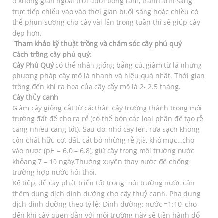
ở không gian ngoài trời dưới bóng râm, tránh ánh sáng
trực tiếp chiếu vào vào thời gian buổi sáng hoặc chiều có
thể phun sương cho cây vài lần trong tuần thì sẽ giúp cây
đẹp hơn.
Tham khảo kỹ thuật trồng và chăm sóc cây phú quý
Cách trồng cây phú quý
:
Cây Phú Quý
có thể nhân giống bằng củ, giâm từ lá nhưng
phương pháp cấy mô là nhanh và hiệu quả nhất. Thời gian
trồng đến khi ra hoa của cây cấy mô là 2- 2.5 tháng.
Cây thủy canh
Giâm cây giống cắt từ cácthân cây trưởng thành trong môi
trường đất để cho ra rễ (có thể bón các loại phân để tạo rễ
càng nhiều càng tốt). Sau đó, nhổ cây lên, rữa sạch không
còn chất hữu cơ, đất, cắt bỏ những rễ già, khô mục…cho
vào nước (pH = 6.0 – 6.8), giữ cây trong môi trường nước
khỏang 7 – 10 ngày.Thường xuyên thay nước để chống
trường hợp nước hôi thối.
Kế tiếp, để cây phát triển tốt trong môi trường nước cần
thêm dung dịch dinh dưỡng cho cây thuỷ canh. Pha dung
dịch dinh dưỡng theo tỷ lệ: Dinh dưỡng: nước =1:10, cho
đến khi cây quen dần với mội trường này sẽ tiến hành đổ