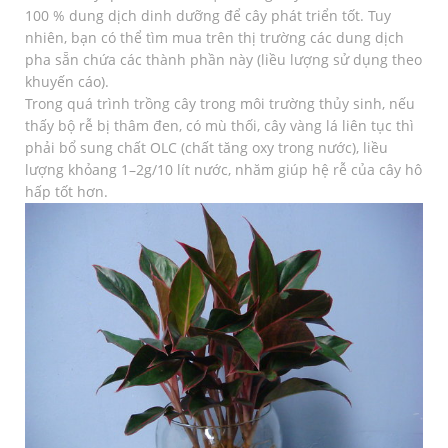
100 % dung dịch dinh dưỡng để cây phát triển tốt. Tuy
nhiên, bạn có thể tìm mua trên thị trường các dung dịch
pha sẵn chứa các thành phần này (liều lượng sử dụng theo
khuyến cáo).
Trong quá trình trồng cây trong môi trường thủy sinh, nếu
thấy bộ rễ bị thâm đen, có mù thối, cây vàng lá liên tục thì
phải bổ sung chất OLC (chất tăng oxy trong nước), liều
lượng khỏang 1–2g/10 lít nước, nhăm giúp hệ rễ của cây hô
hấp tốt hơn.