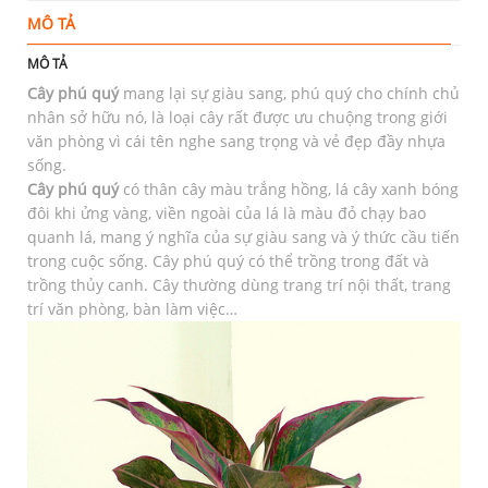
MÔ TẢ
T
MÔ TẢ
Cây phú quý
mang lại sự giàu sang, phú quý cho chính chủ
nhân sở hữu nó, là loại cây rất được ưu chuộng trong giới
văn phòng vì cái tên nghe sang trọng và vẻ đẹp đầy nhựa
sống.
Cây phú quý
có thân cây màu trắng hồng, lá cây xanh bóng
đôi khi ửng vàng, viền ngoài của lá là màu đỏ chạy bao
quanh lá, mang ý nghĩa của sự giàu sang và ý thức cầu tiến
trong cuộc sống. Cây phú quý có thể trồng trong đất và
trồng thủy canh. Cây thường dùng trang trí nội thất, trang
trí văn phòng, bàn làm việc…