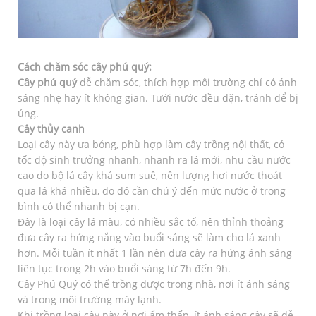
Cách chăm sóc cây phú quý:
Cây phú quý
dễ chăm sóc, thích hợp môi trường chỉ có ánh
sáng nhẹ hay ít không gian. Tưới nước đều đặn, tránh để bị
úng.
Cây thủy canh
Loại cây này ưa bóng, phù hợp làm cây trồng nội thất, có
tốc độ sinh trưởng nhanh, nhanh ra lá mới, nhu cầu nước
cao do bộ lá cây khá sum suê, nên lượng hơi nước thoát
qua lá khá nhiều, do đó cần chú ý đến mức nước ở trong
bình có thể nhanh bị cạn.
Đây là loại cây lá màu, có nhiều sắc tố, nên thỉnh thoảng
đưa cây ra hứng nắng vào buổi sáng sẽ làm cho lá xanh
hơn. Mỗi tuần ít nhất 1 lần nên đưa cây ra hứng ánh sáng
liên tục trong 2h vào buổi sáng từ 7h đến 9h.
Cây Phú Quý có thể trồng được trong nhà, nơi ít ánh sáng
và trong môi trường máy lạnh.
Khi trồng loại cây này ở nơi ẩm thấp, ít ánh sáng cây sẽ dễ