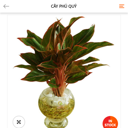
CÂY PHÚ QUÝ
Tog
nav