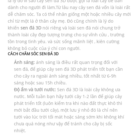
là lý do vì sao cây sen đá 3D được gọi là loài cây để bàn
dành cho người đi làm.Từ lâu nay cây sen đá vốn là loài rất
dễ chăm sóc. Ta có thể nhân giống một hoặc nhiều cây mới
chỉ từ một lá ở thân cây mẹ. Đó cũng chính là lý do
khiến
sen đá 3D
nói riêng và loài sen đá nói chung trở
thành loài cây đẹp tượng trưng cho sự vĩnh cửu , trường
tồn trong tình yêu. và sức sống mãnh liệt , kiên cường
không bỏ cuộc của ý chí con người.
CÁCH CHĂM SÓC SEN ĐÁ 3D
Ánh sáng:
ánh sáng là điều rất quan trọng đối với
sen đá, để giúp cây sen đá 3D phát triển tốt bạn cần
cho cây ra ngoài ánh sáng nhiều, tốt nhất từ 6-9h
sáng hoặc sau 15h chiều.
Độ ẩm và tưới nước:
Sen đá 3D là loài cây không ưa
nước. Mỗi tuần bạn hãy tưới cây 1-2 lần để giúp cây
phát triển tốt (luôn kiểm tra khi nào đất thực khô thì
mới bắt đầu tưới cây), một lưu ý nhỏ đó là chỉ nên
tưới vào lúc trời tối mát hoặc sáng sớm khi không khí
chưa quá nóng như vậy để tránh cho cây bị sốc
nhiệt.