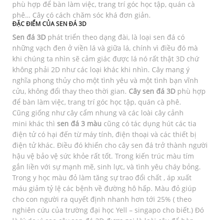
phù hợp để bàn làm việc, trang trí góc học tập, quán cà
phê… Cây có cách chăm sóc khá đơn giản.
ĐẶC ĐIỂM CỦA SEN ĐÁ 3D
Sen đá 3D
phát triển theo dạng đài, là loại sen đá có
những vạch đen ở viền lá và giữa lá, chính vì điều đó mà
khi chúng ta nhìn sẽ cảm giác được lá nó rất thật 3D chứ
không phải 2D như các loại khác khi nhìn. Cây mang ý
nghĩa phong thủy cho một tình yêu và một tình bạn vĩnh
cửu, không đổi thay theo thời gian.
Cây sen đá 3D
phù hợp
để bàn làm việc, trang trí góc học tập, quán cà phê.
Cũng giống như cây cẩm nhung và các loài cây cảnh
mini khác thì
sen đá 3 màu
cũng có tác dụng hút các tia
điện tử có hại đến từ máy tính, điện thoại và các thiết bị
điện tử khác. Điều đó khiến cho cây sen đá trở thành người
hậu vệ bảo vệ sức khỏe rất tốt. Trong kiến trúc màu tím
gắn liền với sự mạnh mẽ, sinh lực, và tình yêu cháy bỏng.
Trong y học màu đỏ làm tăng sự trao đổi chất , áp xuất
máu giảm tỷ lệ các bệnh về đường hô hấp. Màu đỏ giúp
cho con người ra quyết định nhanh hơn tới 25% ( theo
nghiên cứu của trường đại học Yell – singapo cho biết.) Đó