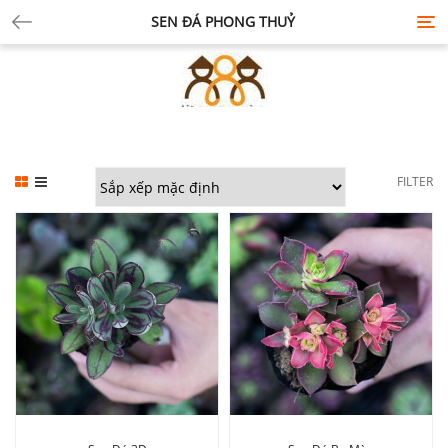
SEN ĐÁ PHONG THUỶ
Tog
nav
FILTER