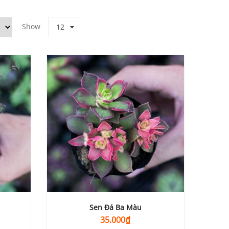
Show
12
Sen Đá Ba Màu
35.000
₫