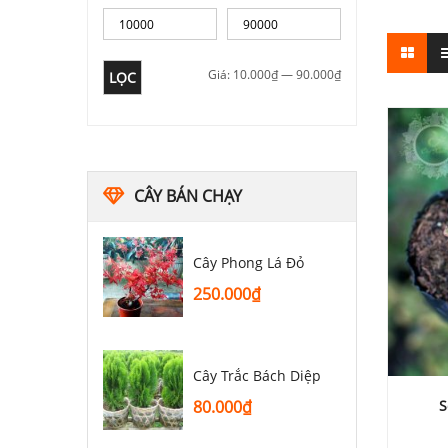
Giá:
10.000₫
—
90.000₫
LỌC
CÂY BÁN CHẠY
Cây Phong Lá Đỏ
250.000
₫
Cây Trắc Bách Diệp
S
80.000
₫