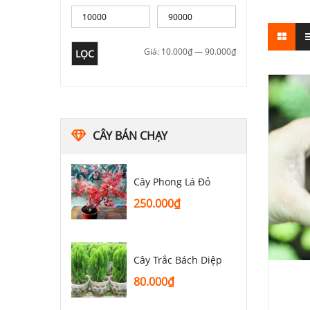
Giá:
10.000₫
—
90.000₫
LỌC
CÂY BÁN CHẠY
Cây Phong Lá Đỏ
250.000
₫
Cây Trắc Bách Diệp
80.000
₫