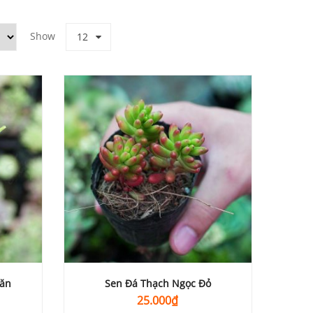
Show
12
oăn
Sen Đá Thạch Ngọc Đỏ
25.000
₫