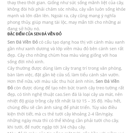
thay theo thời gian. Giống như sức sống mãnh liệt của cây,
không đòi hỏi phải chăm sóc nhiều, cây vẫn luôn sống khỏe
mạnh và lớn dần lên. Ngoài ra, cây cũng mang ý nghĩa
phong thủy, giúp mang tài lộc, may mắn tới cho những ai
đang sở hữu nó.
ĐẶC ĐIỂM CỦA SEN ĐÁ VIỀN ĐỎ
Sen Đá Viền Đỏ
có cấu tạo dạng hoa thị với cánh màu xanh
gần như xanh dương và lớp viền màu đỏ bên cánh sen rất
đẹp. Cây cho những chùm hoa màu vàng giống với hoa
sống đời nhỏ xinh.
Cây thường được dùng làm cây trang trí trong văn phòng,
bàn làm việc, đặt gần kệ cửa sổ, làm tiểu cánh sân vườn.
Hơn thế nữa, với màu sắc thu hút ánh nhìn,
Sen Đá Viền
Đỏ
còn được dùng để tạo nên bức tranh cây treo tường rất
đẹp, có tính nghệ thuật cao.Sen đá là loại cây ưa mát, nên
nhiệt độ giúp trồng cây tốt nhất là từ 15 – 35 độ. Hầu hết,
chúng đều sẽ cần ánh sáng để phát triển. Tùy vào điều
kiện thời tiết, mà cs thẻ tưới cây khoảng 2-4 lần/ngày,
những ngày mưa thì có thể không cần phải tưới cho cây,
khi tưới, để nước ngập tới 3/4 chậu cây.