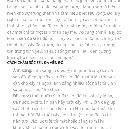
Màu đỏ là màu của tia nắng mặt trời, gắn liền với niềm vui,
hứng khởi, sự hiểu biết và năng lượng. Màu xanh là biểu
hiện cho sự trung thành và tầm hiểu biết sau rộng. Đó là ý
nghĩa của màu đỏ trên cây. Từ lâu nay cây sen đá vốn là
loài rất dễ chăm sóc. Ta có thể nhân giống một hoặc nhiều
cây mới chỉ từ một lá ở thân cây mẹ. Đó cũng chính là lý do
khiến
sen đá viền đỏ
nói riêng và loài sen đá nói chung trở
thành loài cây đẹp tượng trưng cho sự vĩnh cửu , trường
tồn trong tình yêu. và sức sống mãnh liệt , kiên cường
không bỏ cuộc của ý chí con người.
CÁCH CHĂM SÓC SEN ĐÁ VIỀN ĐỎ
Ánh sáng:
ánh sáng là điều rất quan trọng đối với
sen đá, để giúp cây sen đá viền đỏ phát triển tốt bạn
cần cho cây ra ngoài ánh sáng nhiều, tốt nhất từ 6-9h
sáng hoặc sau 15h chiều.
Độ ẩm và tưới nước:
Sen đá viền đỏ là loài cây không
ưa nước. Mỗi tuần bạn hãy tưới cây 1-2 lần để giúp
cây phát triển tốt (luôn kiểm tra khi nào đất thực khô
thì mới bắt đầu tưới cây), một lưu ý nhỏ đó là chỉ
nên tưới vào lúc trời tối mát hoặc sáng sớm khi
không khí chưa quá nóng như vậy để tránh cho cây