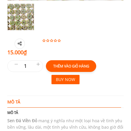
15.000
₫
THÊM VÀO GIỎ HÀNG
BUY NOW
MÔ TẢ
T
MÔ TẢ
Sen Đá Viền Đỏ
mang ý nghĩa như một loại hoa về tình yêu
bền vững, lâu dài, một tình yêu vĩnh cửu, không bao giờ đổi