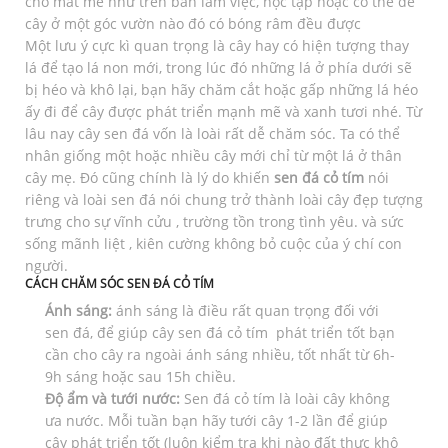
chỗ mát mẻ như trên bàn làm việc, học tập hoặc có thể để
cây ở một góc vườn nào đó có bóng râm đều được
Một lưu ý cực kì quan trọng là cây hay có hiện tượng thay
lá để tạo lá non mới, trong lúc đó những lá ở phía dưới sẽ
bị héo và khô lại, bạn hãy chăm cắt hoặc gấp những lá héo
ấy đi để cây được phát triển mạnh mẽ và xanh tươi nhé. Từ
lâu nay cây sen đá vốn là loài rất dễ chăm sóc. Ta có thể
nhân giống một hoặc nhiều cây mới chỉ từ một lá ở thân
cây mẹ. Đó cũng chính là lý do khiến
sen đá cỏ tím
nói
riêng và loài sen đá nói chung trở thành loài cây đẹp tượng
trưng cho sự vĩnh cửu , trường tồn trong tình yêu. và sức
sống mãnh liệt , kiên cường không bỏ cuộc của ý chí con
người.
CÁCH CHĂM SÓC SEN ĐÁ CỎ TÍM
Ánh sáng:
ánh sáng là điều rất quan trọng đối với
sen đá, để giúp cây sen đá cỏ tím phát triển tốt bạn
cần cho cây ra ngoài ánh sáng nhiều, tốt nhất từ 6h-
9h sáng hoặc sau 15h chiều.
Độ ẩm và tưới nước:
Sen đá cỏ tím là loài cây không
ưa nước. Mỗi tuần bạn hãy tưới cây 1-2 lần để giúp
cây phát triển tốt (luôn kiểm tra khi nào đất thực khô