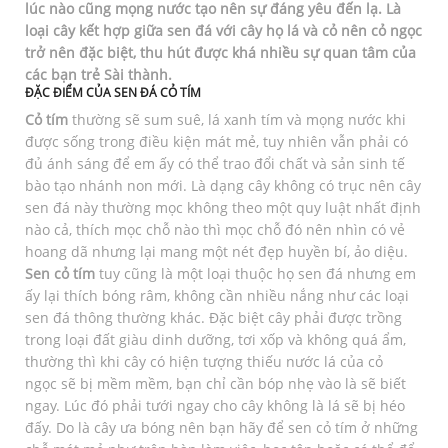
lúc nào cũng mọng nước tạo nên sự đáng yêu đến lạ. Là
loại cây kết hợp giữa sen đá với cây họ lá và cỏ nên cỏ ngọc
trở nên đặc biệt, thu hút được khá nhiều sự quan tâm của
các bạn trẻ Sài thành.
ĐẶC ĐIỂM CỦA SEN ĐÁ CỎ TÍM
Cỏ tím
thường sẽ sum suê, lá xanh tím và mọng nước khi
được sống trong điều kiện mát mẻ, tuy nhiên vẫn phải có
đủ ánh sáng để em ấy có thể trao đổi chất và sản sinh tế
bào tạo nhánh non mới. Là dạng cây không có trục nên cây
sen đá này thường mọc không theo một quy luật nhất định
nào cả, thích mọc chỗ nào thì mọc chỗ đó nên nhìn có vẻ
hoang dã nhưng lại mang một nét đẹp huyền bí, ảo diệu.
Sen cỏ tím
tuy cũng là một loại thuộc họ sen đá nhưng em
ấy lại thích bóng râm, không cần nhiều nắng như các loại
sen đá thông thường khác. Đặc biệt cây phải được trồng
trong loại đất giàu dinh dưỡng, tơi xốp và không quá ẩm,
thường thì khi cây có hiện tượng thiếu nước lá của cỏ
ngọc sẽ bị mềm mềm, bạn chỉ cần bóp nhẹ vào là sẽ biết
ngay. Lúc đó phải tưới ngay cho cây không là lá sẽ bị héo
đấy. Do là cây ưa bóng nên bạn hãy để sen cỏ tím ở những