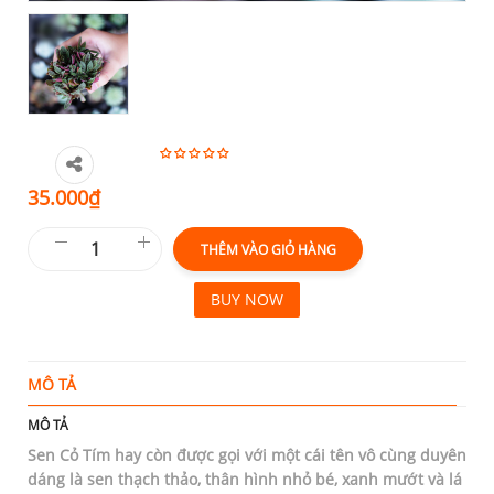
35.000
₫
THÊM VÀO GIỎ HÀNG
BUY NOW
MÔ TẢ
T
MÔ TẢ
Sen Cỏ Tím hay còn được gọi với một cái tên vô cùng duyên
dáng là sen thạch thảo, thân hình nhỏ bé, xanh mướt và lá