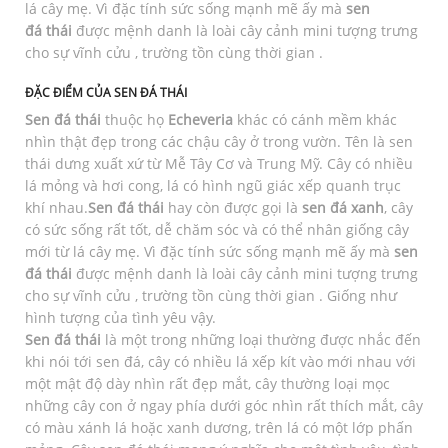
lá cây mẹ. Vì đặc tính sức sống mạnh mẽ ấy mà
sen
đá thái
được mệnh danh là loài cây cảnh mini tượng trưng
cho sự vĩnh cửu , trường tồn cùng thời gian .
ĐẶC ĐIỂM CỦA SEN ĐÁ THÁI
Sen đá thái
thuộc họ
Echeveria
khác có cánh mềm khác
nhìn thật đẹp trong các chậu cây ở trong vườn. Tên là sen
thái dưng xuất xứ từ Mễ Tây Cơ và Trung Mỹ. Cây có nhiều
lá mỏng và hơi cong, lá có hình ngũ giác xếp quanh trục
khí nhau.
Sen đá thái
hay còn được gọi là
sen đá xanh
, cây
có sức sống rất tốt, dễ chăm sóc và có thể nhân giống cây
mới từ lá cây mẹ. Vì đặc tính sức sống mạnh mẽ ấy mà
sen
đá thái
được mệnh danh là loài cây cảnh mini tượng trưng
cho sự vĩnh cửu , trường tồn cùng thời gian . Giống như
hình tượng của tình yêu vậy.
Sen đá thái
là một trong những loại thường được nhắc đến
khi nói tới sen đá, cây có nhiều lá xếp kít vào mới nhau với
một mật độ dày nhìn rất đẹp mắt, cây thường loại mọc
những cây con ở ngay phía dưới góc nhìn rất thích mắt, cây
có màu xánh lá hoặc xanh dương, trên lá có một lớp phấn