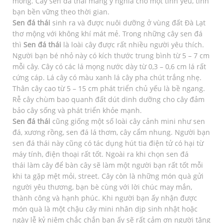
mỏng. Cây sen đá thái mang ý nghĩa cho một tình yêu, tình
bạn bền vững theo thời gian.
Sen đá thái
sinh ra và được nuôi dưỡng ở vùng đất Đà Lạt
thơ mộng với không khí mát mẻ. Trong những cây sen đá
thì
Sen đá thái
là loài cây được rất nhiều người yêu thích.
Người bạn bé nhỏ này có kích thước trung bình từ 5 – 7 cm
mỗi cây. Cây có các lá mọng nước dày từ 0,3 – 0,6 cm lá rất
cứng cáp. Lá cây có màu xanh lá cây pha chút trắng nhẹ.
Thân cây cao từ 5 – 15 cm phát triển chủ yếu là bề ngang.
Rễ cây chùm bao quanh đất dút dinh dưỡng cho cây đảm
bảo cây sống và phát triển khỏe mạnh.
Sen đá thái
cũng giống một số loài cây cảnh mini như sen
đá, xương rồng, sen đá lá thơm, cây cẩm nhung. Người bạn
sen đá thái này cũng có tác dụng hút tia điện tử có hại từ
máy tính, điện thoại rất tốt. Ngoài ra khi chọn sen đá
thái làm cây để bàn cây sẽ làm một người bạn rất tốt mỗi
khi ta gặp mệt mỏi, street. Cây còn là những món quà gửi
người yêu thương, bạn bè cùng với lời chúc may mắn,
thành công và hạnh phúc. Khi người bạn ấy nhận được
món quà là một chậu cây mini nhân dịp sinh nhật hoặc
ngày lễ kỷ niệm chắc chắn bạn ấy sẽ rất cảm ơn người tặng