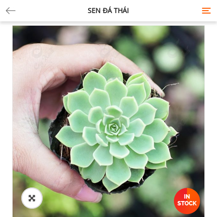
SEN ĐÁ THÁI
Tog
nav