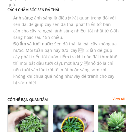
quà.
CÁCH CHĂM SÓC SEN ĐÁ THÁI
Ánh sáng:
ánh sáng là điều rất quan trọng đối với
sen đá, để giúp cây sen đá thái phát triển tốt bạn
cần cho cây ra ngoài ánh sáng nhiều, tốt nhất từ 6-9h
sáng hoặc sau 15h chiều.
Độ ẩm và tưới nước:
Sen đá thái là loài cây không ưa
nước. Mỗi tuần bạn hãy tưới cây 1-2 lần để giúp
cây phát triển tốt (luôn kiểm tra khi nào đất thực khô
thì mới bắt đầu tưới cây), một lưu ý nhỏ đó là chỉ
nên tưới vào lúc trời tối mát hoặc sáng sớm khi
không khí chưa quá nóng như vậy để tránh cho cây
bị sốc nhiệt.
View All
CÓ THỂ BẠN QUAN TÂM