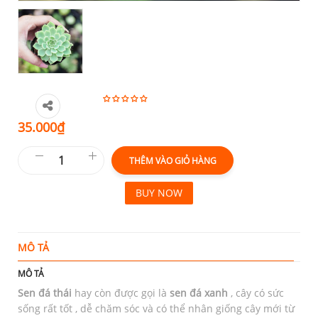
35.000
₫
THÊM VÀO GIỎ HÀNG
BUY NOW
MÔ TẢ
T
MÔ TẢ
Sen đá thái
hay còn được gọi là
sen đá xanh
, cây có sức
sống rất tốt , dễ chăm sóc và có thể nhân giống cây mới từ