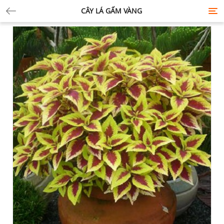
CÂY LÁ GẤM VÀNG
Tog
nav