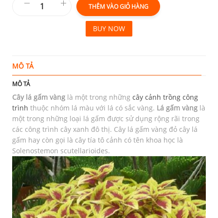
THÊM VÀO GIỎ HÀNG
BUY NOW
MÔ TẢ
T
MÔ TẢ
Cây lá gấm vàng
là một trong những
cây cảnh trồng công
trình
thuộc nhóm lá màu với lá có sắc vàng.
Lá gấm vàng
là
một trong những loại lá gấm được sử dụng rộng rãi trong
các công trình cây xanh đô thị. Cây lá gấm vàng đỏ cây lá
gấm hay còn gọi là cây tía tô cảnh có tên khoa học là
Solenostemon scutellarioides.