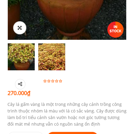
270.000
₫
Cây lá gấm vàng là một trong những cây cảnh trồng công
trình thuộc nhóm lá màu với lá có sắc vàng. Cây được dùng
làm bố trí tiểu cảnh sân vườn hoặc nơi góc tường tương
đối mát mẻ nhưng vẫn có nguồn sáng ổn định