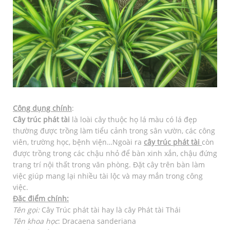
Công dụng chính
:
Cây trúc phát tài
là loài cây thuộc họ lá màu có lá đẹp
thường được trồng làm tiểu cảnh trong sân vườn, các công
viên, trường học, bệnh viện…Ngoài ra
cây trúc phát tài
còn
được trồng trong các chậu nhỏ để bàn xinh xắn, chậu đứng
trang trí nội thất trong văn phòng. Đặt cây trên bàn làm
việc giúp mang lại nhiều tài lộc và may mắn trong công
việc.
Đặc điểm chính:
Tên gọi:
Cây Trúc phát tài hay là cây Phát tài Thái
Tên khoa học
: Dracaena sanderiana