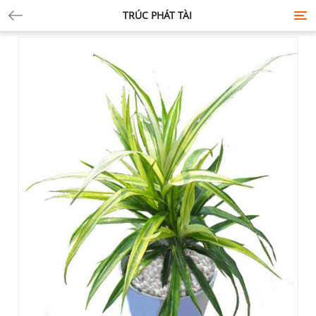
TRÚC PHÁT TÀI
Tog
nav