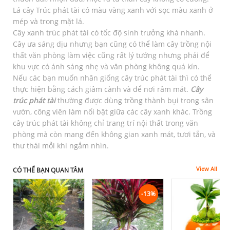
Lá cây Trúc phát tài có màu vàng xanh với sọc màu xanh ở
mép và trong mặt lá.
Cây xanh trúc phát tài có tốc độ sinh trưởng khá nhanh.
Cây ưa sáng dịu nhưng bạn cũng có thể làm cây trồng nội
thất văn phòng làm việc cũng rất lý tưởng nhưng phải để
khu vực có ánh sáng nhẹ và văn phòng không quá kín.
Nếu các bạn muốn nhân giống cây trúc phát tài thì có thể
thực hiện bằng cách giâm cành và để nơi râm mát.
Cây
trúc phát tài
thường được dùng trồng thành bụi trong sân
vườn, công viên làm nổi bật giữa các cây xanh khác. Trồng
cây trúc phát tài không chỉ trang trí nội thất trong văn
phòng mà còn mang đến không gian xanh mát, tươi tắn, và
thư thái mỗi khi ngắm nhìn.
View All
CÓ THỂ BẠN QUAN TÂM
-13%
-13%