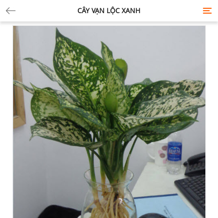
CÂY VẠN LỘC XANH
Tog
nav