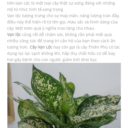
tiên.Vạn Lộc là một loại cây thật sự xứng đáng với những
mỹ từ như: tinh tế,sang trọng
Vạn lộc tượng trưng cho sự may mắn, năng lượng tràn đầy,
điều này thể hiện rõ từ tên gọi, màu sắc và hình dáng của
cây. Một món quà ý nghĩa trao tặng cho nhau.
Vạn lộc
cũng rất dễ chăm sóc, không cần phải mất quá
nhiều công sức để trang trí căn hộ của bạn theo cách ấn
tượng hơn.
Cây Vạn Lộc
hay còn gọi là cây Thiên Phú có tác
dụng lọc lọc sạch không khí, hấp thụ chất hữu cơ dễ bay
hơi gây bệnh cho con người, giảm bớt khói bụi.