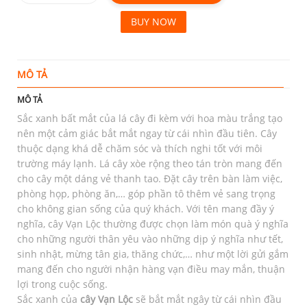
BUY NOW
MÔ TẢ
T
MÔ TẢ
Sắc xanh bất mắt của lá cây đi kèm với hoa màu trắng tạo
nên một cảm giác bắt mắt ngay từ cái nhìn đầu tiên. Cây
thuộc dạng khá dễ chăm sóc và thích nghi tốt với môi
trường máy lạnh. Lá cây xòe rộng theo tán tròn mang đến
cho cây một dáng vẻ thanh tao. Đặt cây trên bàn làm việc,
phòng họp, phòng ăn,… góp phần tô thêm vẻ sang trọng
cho không gian sống của quý khách. Với tên mang đầy ý
nghĩa, cây Vạn Lộc thường được chọn làm món quà ý nghĩa
cho những người thân yêu vào những dịp ý nghĩa như tết,
sinh nhật, mừng tân gia, thăng chức,… như một lời gửi gắm
mang đến cho người nhận hàng vạn điều may mắn, thuận
lợi trong cuộc sống.
Sắc xanh của
cây Vạn Lộc
sẽ bắt mắt ngây từ cái nhìn đầu