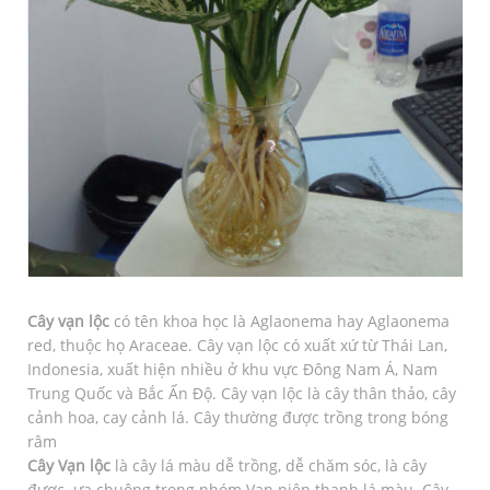
Cây vạn lộc
có tên khoa học là Aglaonema hay Aglaonema
red, thuộc họ Araceae. Cây vạn lộc có xuất xứ từ Thái Lan,
Indonesia, xuất hiện nhiều ở khu vực Đông Nam Á, Nam
Trung Quốc và Bắc Ấn Độ. Cây vạn lộc là cây thân thảo, cây
cảnh hoa, cay cảnh lá. Cây thường được trồng trong bóng
râm
Cây Vạn lộc
là cây lá màu dễ trồng, dễ chăm sóc, là cây
được ưa chuộng trong nhóm Vạn niên thanh lá màu. Cây