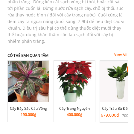
phấn trắng…Dùng kéo cắt sạch vùng bị thối, hoặc cắt sát
tới phần cuốn lá. Dừng nước rửa sạch cây, chỗ bị thối, súc
rửa thay nước bình ( đối với cây trong nước). Cuối cùng là
đem cây ra ngoài nắng (buổi sáng 7-9h) để tiêu diệt các vi
khuẩn. Điều trị sâu hại có thể dùng thuốc diệt muỗi thay
thế hoặc dùng khăn thấm cồn lau sạch đối với cây bị
nhiễm phấn trắng.
View All
CÓ THỂ BẠN QUAN TÂM
-3
-3
Cây Bảy Sắc Cầu Vồng
Cây Trạng Nguyên
Cây Trầu Bà Đế Vư
Giá
Giá
190.000
₫
400.000
₫
679.000
₫
700.00
gốc
hiện
là:
tại
700.000₫
là: