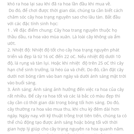
khó ra hoa lại sau khi đã ra hoa lần đầu khi mua về.
Do đó, để chơi được thời gian dài, chúng ta cần biết cách
chăm sóc cây hoa trạng nguyên sao cho lâu tàn. Bắt đầu
với các đặc tính sinh học:
1 . Về đặc điểm chung: Cây hoa trang nguyên thuộc họ
thầu dầu, ra hoa vào mùa xuân. Là loài cây không ưa ẩm
ướt.
2. Nhiệt độ: Nhiệt độ tốt cho cây hoa trạng nguyên phát
triển và đẹp là từ 16 oC đến 22 oC. Nếu nhiệt độ dưới 10
độ, lá rụng và tàn lụi. Hoặc khi nhiệt độ trên 25 oC thì cây
hạn chế sinh trưởng, lá héo úa và chết. Do đó, cần đặt cây
dưới nơi bóng râm vào ban ngày và dưới ánh sáng mặt trời
vào buổi sáng.
3. Ánh sáng: Ánh sáng ảnh hưởng đến việc ra hoa của cây
rất nhiều. Để cây ra hoa tốt và các lá bắc có màu đẹp thì
cây cần có thời gian dài trong bóng tối hơn sáng. Do đó,
cây thường ra hoa vào mua thu, khi chu kỳ đêm dài hơn
ngày. Ngày nay, với kỹ thuật trồng trọt tiên tiến, chúng ta có
thể chủ động tạo được ánh sáng hoặc bóng tối với thời
gian hợp lý giúp cho cây trạng nguyên ra hoa quanh năm.