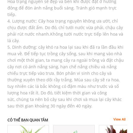
Hoa trạng nguyên sẽ đẹp và bền khi được đặt ở hướng
đông để đón ánh nắng buổi sáng. Tránh gió mạnh trực
tiếp.
4. Lượng nước: Cây hoa trạng nguyên không ưa ướt, chỉ
chịu được đất ẩm. Do đó, chỉ tưới nước vừa phải, chậu cây
phải rút nước nhanh.Không tưới nước trực tiếp lên hoa và
lá cây.
5. Dinh dưỡng: cây khó ra hoa lại sau khi đã ra lần đầu khi
mua về. Để tiếp tục trồng cây sống, sau khi mang vào nhà
chơi một thời gian, ta mang cây ra ngoài trồng và đặt chậu
cây nơi có ánh nắng sáng, hạn chế nắng chiều và nắng
chiếu trực tiếp vào trưa. Bón phân vi sinh cho cây và
thường xuyên theo dõi rầy trắng. Mùa sau cây sẽ ra hoa,
tuy nhiên các lá bắc không có đậm màu như trước và số
lượng hoa rất ít. Do đó, tiết kiệm thời gian và công
sức, chúng ta nên bỏ cây sau khi chơi và mua lại cây khác
sau thời gian khoảng 30 ngày đến 40 ngày.
View All
CÓ THỂ BẠN QUAN TÂM