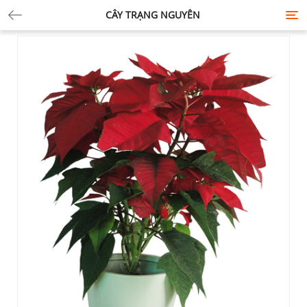
CÂY TRẠNG NGUYÊN
Tog
nav