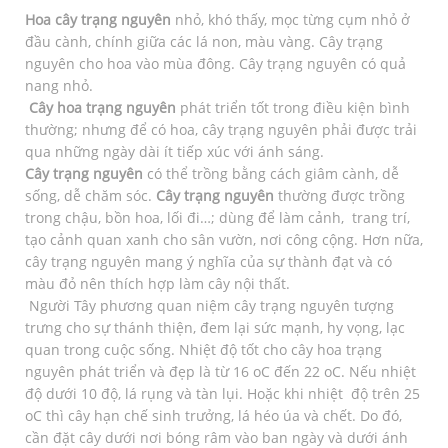
Hoa cây trạng nguyên
nhỏ, khó thấy, mọc từng cụm nhỏ ở
đầu cành, chính giữa các lá non, màu vàng. Cây trạng
nguyên cho hoa vào mùa đông. Cây trạng nguyên có quả
nang nhỏ.
Cây hoa trạng nguyên
phát triển tốt trong điều kiện bình
thường; nhưng để có hoa, cây trạng nguyên phải được trải
qua những ngày dài ít tiếp xúc với ánh sáng.
Cây trạng nguyên
có thể trồng bằng cách giâm cành, dễ
sống, dễ chăm sóc.
Cây trạng nguyên
thường được trồng
trong chậu, bồn hoa, lối đi…; dùng để làm cảnh, trang trí,
tạo cảnh quan xanh cho sân vườn, nơi công cộng. Hơn nữa,
cây trạng nguyên mang ý nghĩa của sự thành đạt và có
màu đỏ nên thích hợp làm cây nội thất.
Người Tây phương quan niệm cây trạng nguyên tượng
trưng cho sự thánh thiện, đem lại sức mạnh, hy vọng, lạc
quan trong cuộc sống. Nhiệt độ tốt cho cây hoa trạng
nguyên phát triển và đẹp là từ 16 oC đến 22 oC. Nếu nhiệt
độ dưới 10 độ, lá rụng và tàn lụi. Hoặc khi nhiệt độ trên 25
oC thì cây hạn chế sinh trưởng, lá héo úa và chết. Do đó,
cần đặt cây dưới nơi bóng râm vào ban ngày và dưới ánh