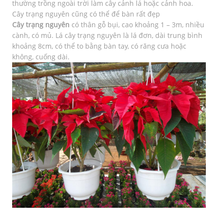
thường trồng ngoài trời làm cây cảnh lá hoặc cảnh hoa.
Cây trạng nguyên cũng có thể để bàn rất đẹp
Cây trạng nguyên
có thân gỗ bụi, cao khoảng 1 – 3m, nhiều
cành, có mủ. Lá cây trạng nguyên là lá đơn, dài trung bình
khoảng 8cm, có thể to bằng bàn tay, có răng cưa hoặc
không, cuống dài.