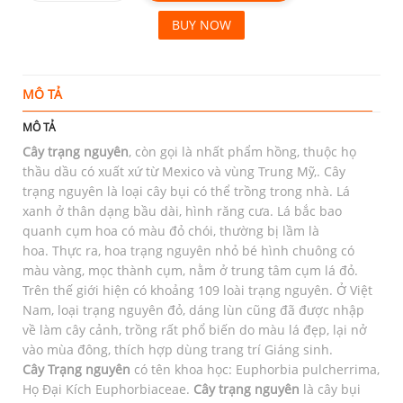
BUY NOW
MÔ TẢ
T
MÔ TẢ
Cây trạng nguyên
, còn gọi là nhất phẩm hồng, thuộc họ
thầu dầu có xuất xứ từ Mexico và vùng Trung Mỹ,. Cây
trạng nguyên là loại cây bụi có thể trồng trong nhà. Lá
xanh ở thân dạng bầu dài, hình răng cưa. Lá bắc bao
quanh cụm hoa có màu đỏ chói, thường bị lầm là
hoa. Thực ra, hoa trạng nguyên nhỏ bé hình chuông có
màu vàng, mọc thành cụm, nằm ở trung tâm cụm lá đỏ.
Trên thế giới hiện có khoảng 109 loài trạng nguyên. Ở Việt
Nam, loại trạng nguyên đỏ, dáng lùn cũng đã được nhập
về làm cây cảnh, trồng rất phổ biến do màu lá đẹp, lại nở
vào mùa đông, thích hợp dùng trang trí Giáng sinh.
Cây Trạng nguyên
có tên khoa học: Euphorbia pulcherrima,
Họ Đại Kích Euphorbiaceae.
Cây trạng nguyên
là cây bụi