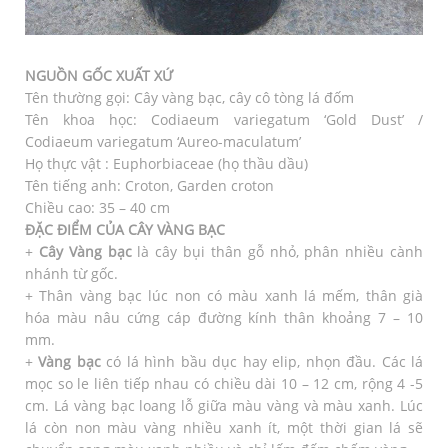
NGUỒN GỐC XUẤT XỨ
Tên thường gọi: Cây vàng bạc, cây cô tòng lá đốm
Tên khoa học: Codiaeum variegatum ‘Gold Dust’ /
Codiaeum variegatum ‘Aureo-maculatum’
Họ thực vật : Euphorbiaceae (họ thầu dầu)
Tên tiếng anh: Croton, Garden croton
Chiều cao: 35 – 40 cm
ĐẶC ĐIỂM CỦA CÂY VÀNG BẠC
+
Cây Vàng bạc
là cây bụi thân gỗ nhỏ, phân nhiều cành
nhánh từ gốc.
+ Thân vàng bạc lúc non có màu xanh lá mếm, thân già
hóa màu nâu cứng cáp đường kính thân khoảng 7 – 10
mm.
+
Vàng bạc
có lá hình bầu dục hay elip, nhọn đầu. Các lá
mọc so le liên tiếp nhau có chiều dài 10 – 12 cm, rộng 4 -5
cm. Lá vàng bạc loang lỗ giữa màu vàng và màu xanh. Lúc
lá còn non màu vàng nhiều xanh ít, một thời gian lá sẽ