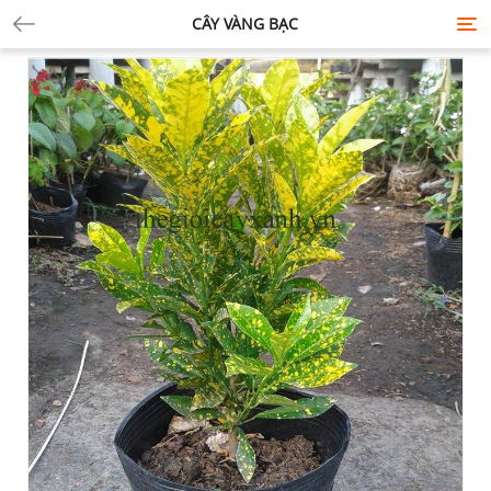
CÂY VÀNG BẠC
Tog
nav