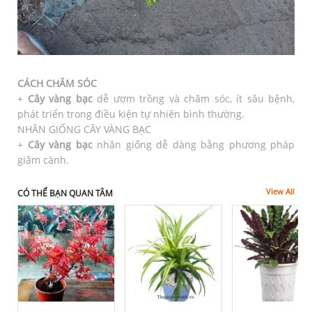
CÁCH CHĂM SÓC
+
Cây vàng bạc
dễ ươm trồng và chăm sóc, ít sâu bệnh,
phát triển trong điều kiện tự nhiên bình thường.
NHÂN GIỐNG CÂY VÀNG BẠC
+
Cây vàng bạc
nhân giống dễ dàng bằng phương pháp
giâm cành.
View All
CÓ THỂ BẠN QUAN TÂM