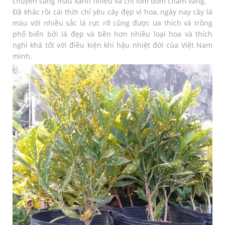
chuyển sang màu xanh nhiều và chỉ lốm đốm chấm vàng.
Đã khác rồi cái thời chỉ yêu cây đẹp vì hoa, ngày nay cây lá
màu với nhiều sắc lá rực rỡ cũng được ưa thích và trồng
phổ biến bởi lá đẹp và bền hơn nhiều loại hoa và thích
nghi khá tốt với điều kiện khí hậu nhiệt đới của Việt Nam
mình.