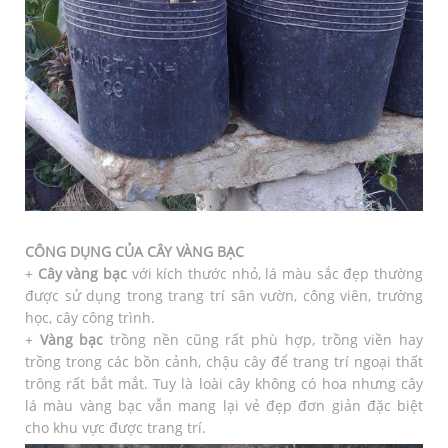
CÔNG DỤNG CỦA CÂY VÀNG BẠC
+
Cây vàng bạc
với kích thước nhỏ, lá màu sắc đẹp thường
được sử dụng trong trang trí sân vườn, công viên, trường
học, cây công trình.
+
Vàng bạc
trồng nền cũng rất phù hợp, trồng viền hay
trồng trong các bồn cảnh, chậu cây để trang trí ngoại thất
trông rất bắt mắt. Tuy là loài cây không có hoa nhưng cây
lá màu vàng bạc vẫn mang lại vẻ đẹp đơn giản đặc biệt
cho khu vực được trang trí.