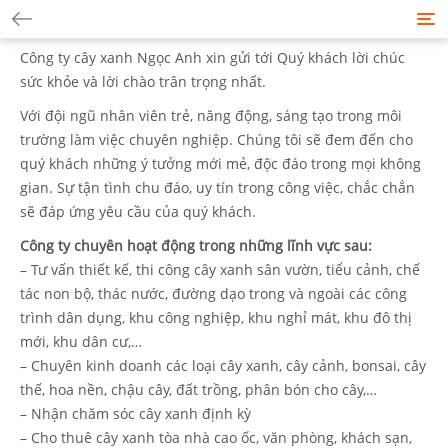
Tog
nav
Công ty cây xanh Ngọc Anh xin gửi tới Quý khách lời chúc
sức khỏe và lời chào trân trọng nhất.
Với đội ngũ nhân viên trẻ, năng động, sáng tạo trong môi
trường làm việc chuyên nghiệp. Chúng tôi sẽ đem đến cho
quý khách những ý tưởng mới mẻ, độc đáo trong mọi không
gian. Sự tận tình chu đáo, uy tín trong công việc, chắc chắn
sẽ đáp ứng yêu cầu của quý khách.
Công ty chuyên hoạt động trong những lĩnh vực sau:
– Tư vấn thiết kế, thi công cây xanh sân vườn, tiểu cảnh, chế
tác non bộ, thác nước, đường dạo trong và ngoài các công
trình dân dụng, khu công nghiệp, khu nghỉ mát, khu đô thị
mới, khu dân cư,…
– Chuyên kinh doanh các loại cây xanh, cây cảnh, bonsai, cây
thế, hoa nền, chậu cây, đất trồng, phân bón cho cây,…
– Nhận chăm sóc cây xanh định kỳ
– Cho thuê cây xanh tòa nhà cao ốc, văn phòng, khách sạn,