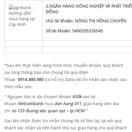
2.NGÂN HÀNG NÔNG NGHIỆP VÀ PHÁT TRIỂ
ĐỒNG
chủ tài khoản: NÔNG THỊ HỒNG CHUYÊN
Số tài khoản: 5400205326545
*Sau khi thực hiện xong hình thức chuyển khoản, quý khách
vui lòng thông báo cho chúng tôi qua Điện
Thoại:
0914.480.980
(có hỗ trợ Zalo) với tin nhắn xác nhận sau
theo mẫu sau:
” Nguyen Van A
da chuyen khoan
650k
vao tai
khoan
Vietcombank
mua
don hang 011
, giao hang den dia
chi
so 123 đuong abc quan xyz – tp.HCM
”
Sau khi nhận được tin nhắn chúng tôi sẽ liên lạc lại với quý
khách xác nhận và tiến hành thủ tục giao hàng cho quý khách