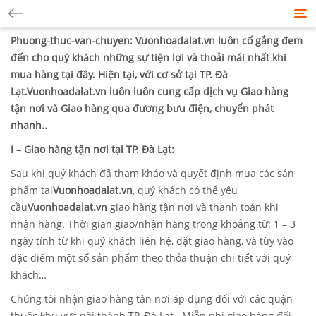
Tog
nav
Phuong-thuc-van-chuyen: Vuonhoadalat.vn luôn cố gắng đem
đến cho quý khách những sự tiện lợi và thoải mái nhất khi
mua hàng tại đây. Hiện tại, với cơ sở tại TP. Đà
Lạt.Vuonhoadalat.vn luôn luôn
cung cấp
dịch vụ Giao hàng
tận nơi và Giao hàng qua đương bưu điện, chuyển phát
nhanh..
I – Giao hàng tận nơi tại TP. Đà Lạt:
Sau khi quý khách đã tham khảo và quyết định mua các sản
phẩm tại
Vuonhoadalat.vn
, quý khách có thể yêu
cầu
Vuonhoadalat.vn
giao hàng tận nơi và thanh toán khi
nhận hàng. Thời gian giao/nhận hàng trong khoảng từ: 1 – 3
ngày tính từ khi quý khách liên hệ, đặt giao hàng, và tùy vào
đặc điểm một số sản phẩm theo thỏa thuận chi tiết với quý
khách…
Chúng tôi nhận giao hàng tận nơi áp dụng đối với các quận
thuộc khu vực nội thành TP. Đà Lạt . Miễn phí giao hàng đối