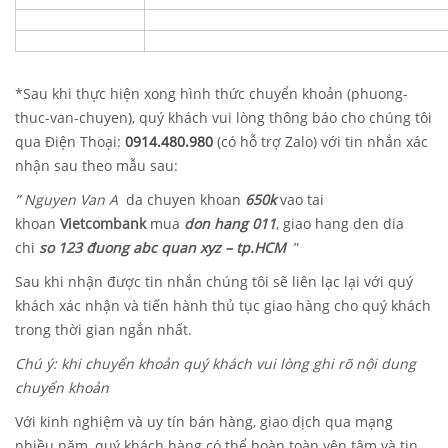
*Sau khi thực hiện xong hình thức chuyển khoản (phuong-
thuc-van-chuyen), quý khách vui lòng thông báo cho chúng tôi
qua Điện Thoại:
0914.480.980
(có hỗ trợ Zalo) với tin nhắn xác
nhận sau theo mẫu sau:
” Nguyen Van A
da chuyen khoan
650k
vao tai
khoan
Vietcombank
mua
don hang 011
, giao hang den dia
chi
so 123 đuong abc quan xyz – tp.HCM
”
Sau khi nhận được tin nhắn chúng tôi sẽ liên lạc lại với quý
khách xác nhận và tiến hành thủ tục giao hàng cho quý khách
trong thời gian ngắn nhất.
Chú ý: khi chuyển khoản quý khách vui lòng ghi rõ nội dung
chuyển khoản
Với kinh nghiệm và uy tín bán hàng, giao dịch qua mạng
nhiều năm, quý khách hàng có thể hoàn toàn yên tâm và tin