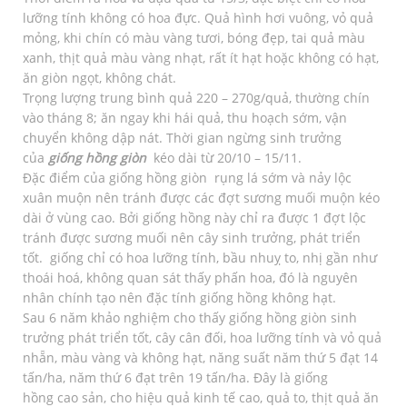
lưỡng tính không có hoa đực. Quả hình hơi vuông, vỏ quả
mỏng, khi chín có màu vàng tươi, bóng đẹp, tai quả màu
xanh, thịt quả màu vàng nhạt, rất ít hạt hoặc không có hạt,
ăn giòn ngọt, không chát.
Trọng lượng trung bình quả 220 – 270g/quả, thường chín
vào tháng 8; ăn ngay khi hái quả, thu hoạch sớm, vận
chuyển không dập nát. Thời gian ngừng sinh trưởng
của
giống hồng giòn
kéo dài từ 20/10 – 15/11.
Đặc điểm của giống hồng giòn rụng lá sớm và nảy lộc
xuân muộn nên tránh được các đợt sương muối muộn kéo
dài ở vùng cao. Bởi giống hồng này chỉ ra được 1 đợt lộc
tránh được sương muối nên cây sinh trưởng, phát triển
tốt. giống chỉ có hoa lưỡng tính, bầu nhuỵ to, nhị gần như
thoái hoá, không quan sát thấy phấn hoa, đó là nguyên
nhân chính tạo nên đặc tính giống hồng không hạt.
Sau 6 năm khảo nghiệm cho thấy giống hồng giòn sinh
trưởng phát triển tốt, cây cân đối, hoa lưỡng tính và vỏ quả
nhẵn, màu vàng và không hạt, năng suất năm thứ 5 đạt 14
tấn/ha, năm thứ 6 đạt trên 19 tấn/ha. Đây là giống
hồng cao sản, cho hiệu quả kinh tế cao, quả to, thịt quả ăn