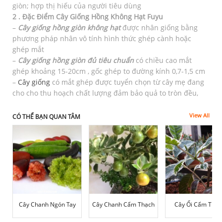
giòn; hợp thị hiếu của người tiêu dùng
2 . Đặc Điểm Cây Giống Hồng Không Hạt Fuyu
–
Cây giống hồng giòn không hạt
được nhân giống bằng
phương pháp nhân vô tính hình thức ghép cành hoặc
ghép mắt
–
Cây giống hồng giòn đủ tiêu chuẩn
có chiều cao mắt
ghép khoảng 15-20cm , gốc ghép to đường kính 0,7-1,5 cm
–
Cây giống
có mắt ghép được tuyển chọn từ cây mẹ đang
cho cho thu hoạch chất lượng đảm bảo quả to tròn đều,
View All
CÓ THỂ BẠN QUAN TÂM
Cây Chanh Ngón Tay
Cây Chanh Cẩm Thạch
Cây Ổi Cẩm Thạc