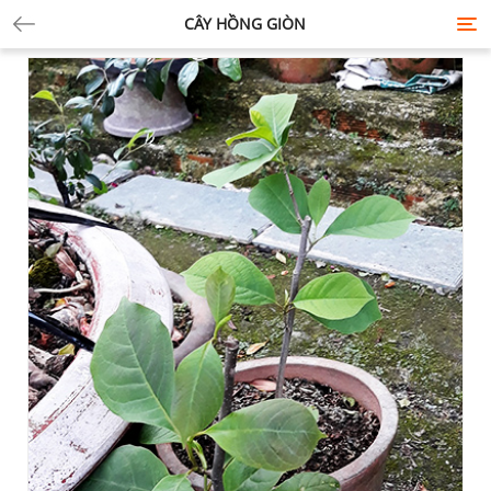
CÂY HỒNG GIÒN
Tog
nav