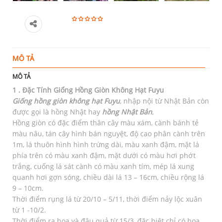
MÔ TẢ
T
MÔ TẢ
1 . Đặc Tính Giống Hồng Giòn Không Hạt Fuyu
Giống hồng giòn không hạt
Fuyu
, nhập nội từ Nhật Bản còn
được gọi là hồng Nhật hay
hồng Nhật Bản
,
Hồng giòn có đặc điểm thân cây màu xám, cành bánh tẻ
màu nâu, tán cây hình bán nguyệt, độ cao phân cành trên
1m, lá thuôn hình hình trứng dài, màu xanh đậm, mặt lá
phía trên có màu xanh đậm, mặt dưới có màu hơi phớt
trắng, cuống lá sát cành có màu xanh tím, mép lá xung
quanh hơi gợn sóng, chiều dài lá 13 – 16cm, chiều rộng lá
9 – 10cm.
Thời điểm rụng lá từ 20/10 – 5/11, thời điểm nảy lộc xuân
từ 1 -10/2.
Thời điểm ra hoa và đậu quả từ 15/3, đặc biệt chỉ có hoa