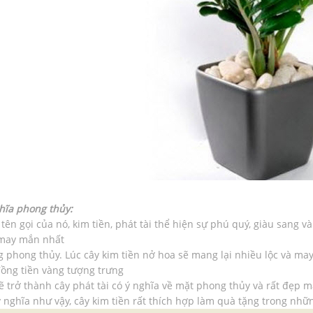
hĩa phong thủy:
tên gọi của nó, kim tiền, phát tài thể hiện sự phú quý, giàu sang và
may mắn nhất
g phong thủy. Lúc cây kim tiền nở hoa sẽ mang lại nhiều lộc và may
đồng tiền vàng tượng trưng
sẽ trở thành cây phát tài có ý nghĩa về mặt phong thủy và rất đẹp m
ý nghĩa như vậy, cây kim tiền rất thích hợp làm quà tặng trong nhữ