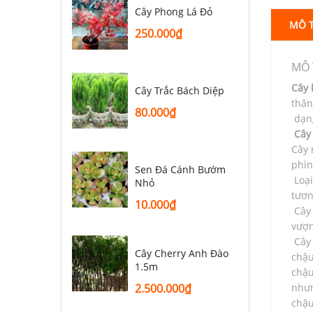
Cây Phong Lá Đỏ
MÔ 
250.000
₫
MÔ 
Cây 
Cây Trắc Bách Diệp
thân
80.000
₫
dạng
Cây
Cây 
phìn
Sen Đá Cánh Bướm
Loại
Nhỏ
tươn
10.000
₫
Cây 
vượn
Cây 
Cây Cherry Anh Đào
chậu
1.5m
chậu
nhưn
2.500.000
₫
chậu