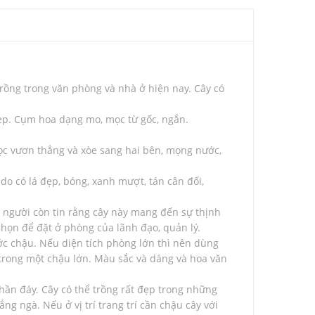
 trồng trong văn phòng và nhà ở hiện nay. Cây có
ẹp. Cụm hoa dạng mo, mọc từ gốc, ngắn.
ọc vươn thẳng và xòe sang hai bên, mọng nước,
o có lá đẹp, bóng, xanh mượt, tán cân đối,
 người còn tin rằng cây này mang đến sự thịnh
chọn để đặt ở phòng của lãnh đạo, quản lý.
ớc chậu. Nếu diện tích phòng lớn thì nên dùng
 trong một chậu lớn. Màu sắc và dáng và hoa văn
ần đáy. Cây có thể trồng rất đẹp trong những
g ngà. Nếu ở vị trí trang trí cần chậu cây với