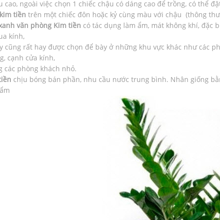
u cao, ngoài việc chọn 1 chiếc chậu có dáng cao để trồng, có thể 
kim tiền
trên một chiếc đôn hoặc kỷ cùng màu với chậu (thông th
xanh văn phòng Kim tiền
có tác dụng làm ẩm, mát không khí, đặc b
ua kính,
ậy cũng rất hay được chọn để bày ở những khu vực khác như các ph
g, cạnh cửa kính,
g các phòng khách nhỏ.
tiền
chịu bóng bán phần, nhu cầu nước trung bình. Nhân giống bằn
 ẩm