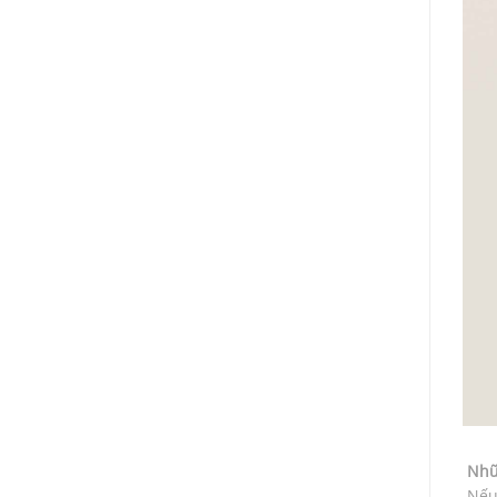
Nhữ
Nếu 