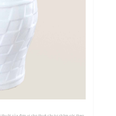
 thuật của đơn vị cho thuê cây tự chăm sóc theo