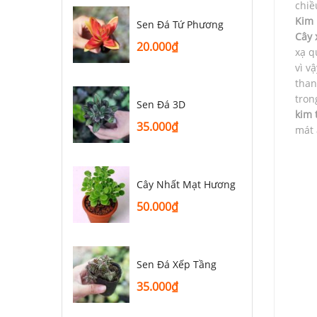
chiề
Kim 
Sen Đá Tứ Phương
Cây 
20.000
₫
xạ q
vì v
than
tron
Sen Đá 3D
kim 
35.000
₫
mát
Cây Nhất Mạt Hương
50.000
₫
Sen Đá Xếp Tầng
35.000
₫