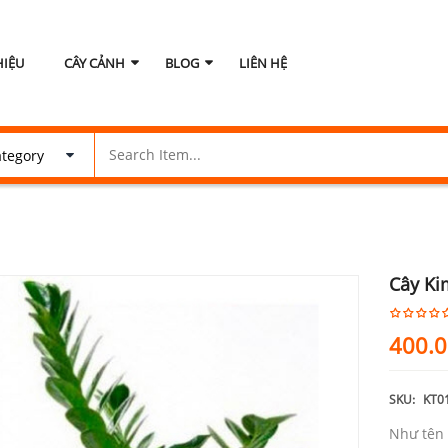
HIỆU
CÂY CẢNH
BLOG
LIÊN HỆ
Cây Ki
400.
SKU:
KT0
Như tên 