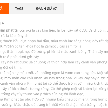
TẢ
TAGS
ĐÁNH GIÁ (0)
TẢ
kim phát tài
còn gọi là cây kim tiền, là loại cây rất được ưa chuộng
 rễ, lá kép lông chim,
 thuôn bầu dục nhọn hai đầu, màu xanh lục sáng bóng, dày rất đ
 Kim tiên
có tên khoa học là Zamioculcas zamifollia.
mọc thành bụi,mọc đối xứng, phiến lá màu xanh bóng. Thân cây m
h to ở phía dưới gốc cây.
 cây này rất được ưa chuộng và thích hợp làm cây cảnh văn phòng d
g đối dễ tính.
thể hiện sự màu mỡ, với những ngọn lá vươn cao sung sức. Một số
g, may mắn cho chủ nhân khi bày trong nhà. Vì vậy, cây hay được 
cảnh văn phòng Kim phát tài có thể được trồng với nhiều kích thư
 cây có kích thước tương xứng. Có thể ghép một số khóm lại trồng
 trồng cây tùy thuộc vào ý thích của người lãnh đạo,
g Kim phát tài phù hợp với những kiểu chậu có miệng rộng hơn ph
 vuông. Màu chậu dễ trang trí nhất vẫn là chậu màu trắng hoặc trắn