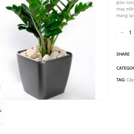
giàu san
may mắn 
mang lại
SHARE
CATEGOR
TAG:
Cây