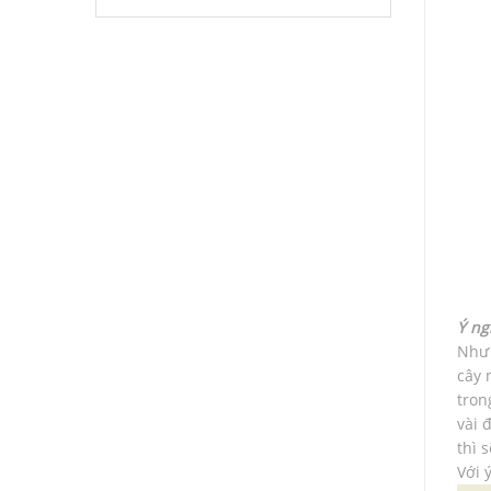
Ý ng
Như 
cây 
tron
vài 
thì 
Với 