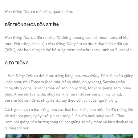
Hoa Đồng Tiền
có thể trồng quanh năm.
ĐẤT TRỒNG HOA ĐỒNG TIỀN:
Hoa Đồng Tiền
ưa đất tơi xốp, độ thông thoáng cao, dễ thoát nước, nhiều
mùn. Đất trồng cho chậu
Hoa Đồng Tiền
gồm xơ dừa+ than bùn + đất cát
(3:3:1), các bạn cũng có thể bổ sung thêm phân hữu cơ vi sinh và Super lân.
GIEO TRỒNG:
–
Hoa Đồng Tiền
có thể được trồng bằng hạt.
Hoa Đồng Tiền
có nhiều giống
khác nhau như Esmara (hoa màu hồng phấn, nhụy vàng), Sarolta (màu
cam, nhụy đen), Cruiser (màu đỏ sen, nhụy đen), Mayane (vàng sậm, nhụy
đen), Amareto (vàng da, nhụy đen), Ismara (đỏ sen sáng, nhụy vàng),
Serena (đỏ sen đậm, nhụy đen)… tùy theo sở thích của người trồng.
Cách gieo hạt cơ bản cũng như các loại hoa khác, phủ một lớp đất mỏng lên
bề mặt hạt gieo, ngày tưới phun sương 2 lần vào buổi sáng và tối. Chậu
ươm hạt giống nên hướng sáng thì hạt giống sẽ nảy mầm và kích thích tăng
trưởng tốt hơn.