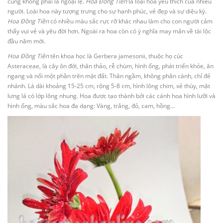
cũng không phải là ngoại lệ.
Hoa Đồng Tiền
là loại hoa yêu thích của nhiều
người. Loài hoa này tượng trưng cho sự hạnh phúc, vẻ đẹp và sự diệu kỳ.
Hoa Đồng Tiền
có nhiều màu sắc rực rỡ khác nhau làm cho con người cảm
thấy vui vẻ và yêu đời hơn. Ngoài ra hoa còn có ý nghĩa may mắn về tài lộc
đầu năm mới.
Hoa Đồng Tiền
tên khoa học là Gerbera jamesonii, thuộc họ cúc
Asteraceae, là cây ôn đới, thân thảo, rễ chùm, hình ống, phát triển khỏe, ăn
ngang và nổi một phần trên mặt đất. Thân ngầm, không phân cành, chỉ đẻ
nhánh. Lá dài khoảng 15-25 cm, rộng 5-8 cm, hình lông chim, xẻ thùy, mặt
lưng lá có lớp lông nhung. Hoa được tạo thành bởi các cánh hoa hình lưỡi và
hình ống, màu sắc hoa đa dạng: Vàng, trắng, đỏ, cam, hồng…