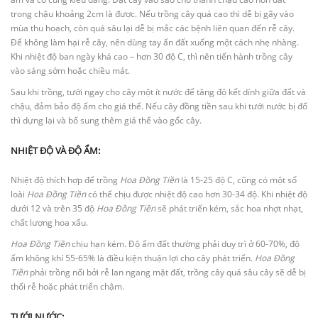
trong chậu khoảng 2cm là được. Nếu trồng cây quá cao thì dễ bị gãy vào
mùa thu hoạch, còn quá sâu lại dễ bị mắc các bệnh liên quan đến rễ cây.
Để không làm hại rễ cây, nên dùng tay ấn đất xuống một cách nhẹ nhàng.
Khi nhiệt độ ban ngày khá cao – hơn 30 độ C, thì nên tiến hành trồng cây
vào sáng sớm hoặc chiều mát.
Sau khi trồng, tưới ngay cho cây một ít nước để tăng độ kết dính giữa đất và
chậu, đảm bảo độ ẩm cho giá thể. Nếu cây đồng tiền sau khi tưới nước bị đổ
thì dựng lại và bổ sung thêm giá thể vào gốc cây.
NHIỆT ĐỘ VÀ ĐỘ ẨM:
Nhiệt độ thích hợp để trồng
Hoa Đồng Tiền
là 15-25 độ C, cũng có một số
loài
Hoa Đồng Tiền
có thể chịu được nhiệt độ cao hơn 30-34 độ. Khi nhiệt độ
dưới 12 và trên 35 độ
Hoa Đồng Tiền
sẽ phát triển kém, sắc hoa nhợt nhạt,
chất lượng hoa xấu.
Hoa Đồng Tiền
chịu hạn kém. Độ ẩm đất thường phải duy trì ở 60-70%, độ
ẩm không khí 55-65% là điều kiện thuận lợi cho cây phát triển.
Hoa Đồng
Tiền
phải trồng nổi bởi rễ lan ngang mặt đất, trồng cây quá sâu cây sẽ dễ bị
thối rễ hoặc phát triển chậm.
TƯỚI NƯỚC: