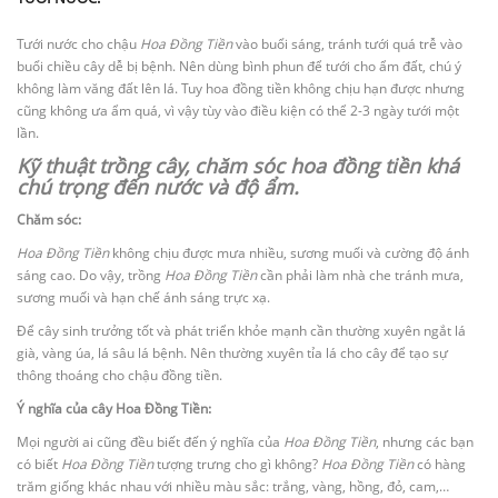
Tưới nước cho chậu
Hoa Đồng Tiền
vào buổi sáng, tránh tưới quá trễ vào
buổi chiều cây dễ bị bệnh. Nên dùng bình phun để tưới cho ẩm đất, chú ý
không làm văng đất lên lá. Tuy hoa đồng tiền không chịu hạn được nhưng
cũng không ưa ẩm quá, vì vậy tùy vào điều kiện có thể 2-3 ngày tưới một
lần.
Kỹ thuật trồng cây, chăm sóc hoa đồng tiền khá
chú trọng đến nước và độ ẩm.
Chăm sóc:
Hoa Đồng Tiền
không chịu được mưa nhiều, sương muối và cường độ ánh
sáng cao. Do vậy, trồng
Hoa Đồng Tiền
cần phải làm nhà che tránh mưa,
sương muối và hạn chế ánh sáng trực xạ.
Để cây sinh trưởng tốt và phát triển khỏe mạnh cần thường xuyên ngắt lá
già, vàng úa, lá sâu lá bệnh. Nên thường xuyên tỉa lá cho cây để tạo sự
thông thoáng cho chậu đồng tiền.
Ý nghĩa của cây Hoa Đồng Tiền:
Mọi người ai cũng đều biết đến ý nghĩa của
Hoa Đồng Tiền
, nhưng các bạn
có biết
Hoa Đồng Tiền
tượng trưng cho gì không?
Hoa Đồng Tiền
có hàng
trăm giống khác nhau với nhiều màu sắc: trắng, vàng, hồng, đỏ, cam,…