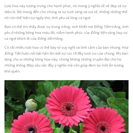
Loài hoa này tượng trưng cho hạnh phúc, nó mang ý nghĩa về vẻ đẹp và sự
diệu kì. Nó mang đến cho chúng ta sự tươi sáng và vui vẻ, không những thế
nó còn thể hiện sự ngây thơ, tình yêu và lòng ca ngợi.
Bạn có thể tìm thấy được sự trong trắng, tinh khiết nơi
Đồng Tiền
trắng, tình
yêu ở những bông hoa màu đỏ, niềm hạnh phúc của
Đồng tiền
vàng hay sự
ca ngợi khích lệ của
Đồng tiền
hồng.
Có rất nhiều loài hoa có thể bày tỏ suy nghĩ và tình cảm của bạn nhưng
Hoa
Đồng Tiền
luôn nổi bật hẳn lên bởi sự rực rỡ đầy tươi vui của chúng. Khi bạn
tặng cho ai những bông hoa này, chúng không những truyền đạt cho họ
những thông điệp sâu sắc đầy ý nghĩa mà còn giúp đem lại một ấn tượng
khó quên.