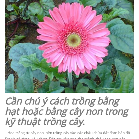
Cần chú ý cách trồng bằng
hạt hoặc bằng cây non trong
kỹ thuật trồng cây.
– Hoa trồng từ cây non, nên trồng cây vào các chậu chứa đất đảm bảo độ
ẩm và có cùng kiểu dáng. Đặt cây vào sao cho thành chậu cao hơn đất