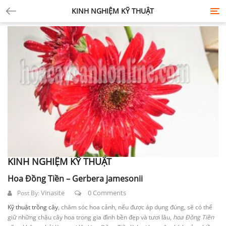
KINH NGHIỆM KỸ THUẬT
Tog
nav
KINH NGHIỆM KỸ THUẬT
Hoa Đồng Tiền – Gerbera jamesonii
Vinasite
0 Comments
Post By:
Kỹ thuật trồng cây
, chăm sóc hoa cảnh, nếu được áp dụng đúng, sẽ có thể
giữ những chậu cây hoa trong gia đình bền đẹp và tươi lâu,
hoa Đồng Tiền