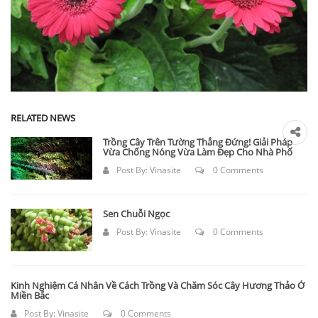
RELATED NEWS
Trồng Cây Trên Tường Thẳng Đứng! Giải Pháp
Vừa Chống Nóng Vừa Làm Đẹp Cho Nhà Phố
Post By:
Vinasite
0 Comments
Sen Chuỗi Ngọc
Post By:
Vinasite
0 Comments
Kinh Nghiệm Cá Nhân Về Cách Trồng Và Chăm Sóc Cây Hương Thảo Ở
Miền Bắc
Post By:
Vinasite
0 Comments