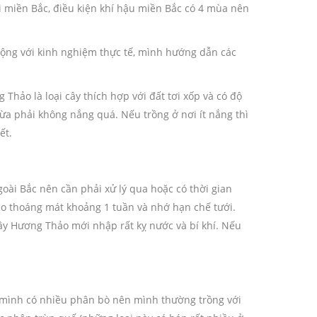
ài miền Bắc, điều kiện khí hậu miền Bắc có 4 mùa nên
cộng với kinh nghiệm thực tế, mình hướng dẫn các
Thảo là loại cây thích hợp với đất tơi xốp và có độ
ừa phải không nắng quá. Nếu trồng ở nơi ít nắng thì
ết.
i Bắc nên cần phải xử lý qua hoặc có thời gian
áo thoáng mát khoảng 1 tuần và nhớ hạn chế tưới.
ây Hương Thảo mới nhập rất kỵ nước và bí khí. Nếu
ỗ mình có nhiều phân bò nên mình thường trồng với