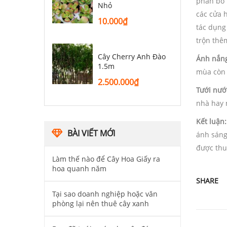
phân bò k
Nhỏ
các cửa h
10.000
₫
tác dụng 
trộn thêm
Cây Cherry Anh Đào
Ánh nắn
1.5m
mùa còn 
2.500.000
₫
Tưới nướ
nhà hay n
Kết luận:
BÀI VIẾT MỚI
ánh sáng
được thu
Làm thế nào để Cây Hoa Giấy ra
hoa quanh năm
SHARE
Tại sao doanh nghiệp hoặc văn
phòng lại nên thuê cây xanh