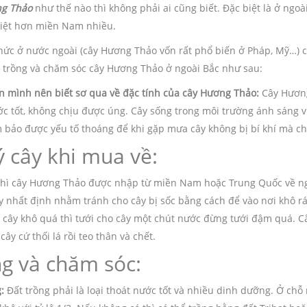
ng Thảo
như thế nào thì không phải ai cũng biết. Đặc biệt là ở ngo
iệt hơn miền Nam nhiều.
thức ở nước ngoài (cây Hương Thảo vốn rất phổ biến ở Pháp, Mỹ…) 
 trồng và chăm sóc cây Hương Thảo ở ngoài Bắc như sau:
ên mình nên biết sơ qua về đặc tính của cây Hương Thảo:
Cây Hương 
ớc tốt, không chịu được úng. Cây sống trong môi trường ánh sáng v
 bảo được yếu tố thoáng để khi gặp mưa cây không bị bí khí mà ch
ý cây khi mua về:
hì cây Hương Thảo được nhập từ miền Nam hoặc Trung Quốc về ngoà
y nhất định nhằm tránh cho cây bị sốc bằng cách để vào nơi khô r
 cây khô quá thì tưới cho cây một chút nước đừng tưới đậm quá. C
 cây cứ thối lá rồi teo thân và chết.
g và chăm sóc:
:
Đất trồng phải là loại thoát nước tốt và nhiều dinh dưỡng. Ở ch