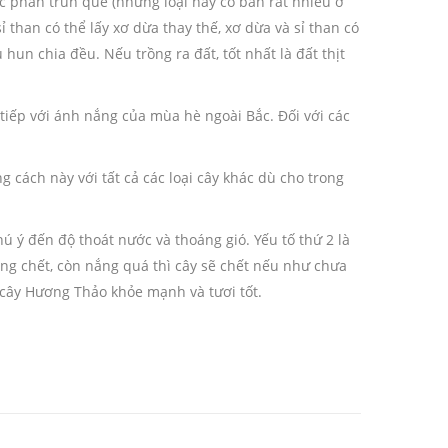
ặc phân trùn quế (những loại này có bán rất nhiều ở
 than có thể lấy xơ dừa thay thế, xơ dừa và sỉ than có
 hun chia đều. Nếu trồng ra đất, tốt nhất là đất thịt
tiếp với ánh nắng của mùa hè ngoài Bắc. Đối với các
 cách này với tất cả các loại cây khác dù cho trong
 ý đến độ thoát nước và thoáng gió. Yếu tố thứ 2 là
ng chết, còn nắng quá thì cây sẽ chết nếu như chưa
 cây Hương Thảo khỏe mạnh và tươi tốt.