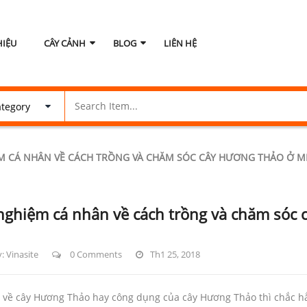
HIỆU
CÂY CẢNH
BLOG
LIÊN HỆ
M CÁ NHÂN VỀ CÁCH TRỒNG VÀ CHĂM SÓC CÂY HƯƠNG THẢO Ở M
nghiệm cá nhân về cách trồng và chăm sóc 
y:
Vinasite
0 Comments
Th1 25, 2018
 về cây Hương Thảo hay công dụng của cây Hương Thảo thì chắc h