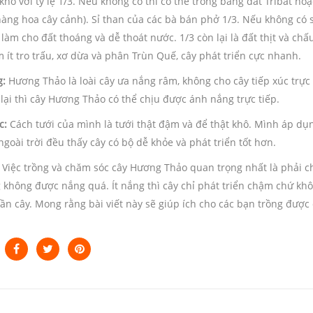
hô với tỷ lệ 1/3. Nếu không có thì có thể trồng bằng đất Tribat ho
àng hoa cây cảnh). Sỉ than của các bà bán phở 1/3. Nếu không có sỉ
làm cho đất thoáng và dễ thoát nước. 1/3 còn lại là đất thịt và chấu
 ít tro trấu, xơ dừa và phân Trùn Quế, cây phát triển cực nhanh.
g:
Hương Thảo là loài cây ưa nắng râm, không cho cây tiếp xúc trực 
lại thì cây Hương Thảo có thể chịu được ánh nắng trực tiếp.
c:
Cách tưới của mình là tưới thật đậm và để thật khô. Mình áp dụng
goài trời đều thấy cây có bộ dễ khỏe và phát triển tốt hơn.
Việc trồng và chăm sóc cây Hương Thảo quan trọng nhất là phải chú
 không được nắng quá. Ít nắng thì cây chỉ phát triển chậm chứ khô
ần cây. Mong rằng bài viết này sẽ giúp ích cho các bạn trồng được