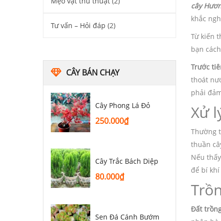
Mẹo vặt thủ thuật
(2)
cây Hươ
khắc ngh
Tư vấn – Hỏi đáp
(2)
Từ kiến 
bạn cách
Trước ti
CÂY BÁN CHẠY
thoát nư
phải đảm
Cây Phong Lá Đỏ
Xử l
250.000
₫
Thường t
thuần câ
Nếu thấy
Cây Trắc Bách Diệp
để bí khí
80.000
₫
Trồn
Đất trồng
Sen Đá Cánh Bướm