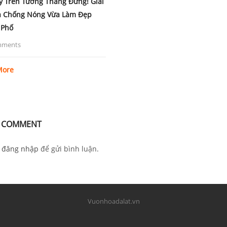
y Trên Tường Thẳng Đứng! Giải
a Chống Nóng Vừa Làm Đẹp
 Phố
mments
More
A COMMENT
i
đăng nhập
để gửi bình luận.
Vuonhoadalat.vn