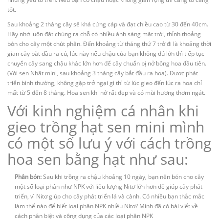
tốt.
Sau khoảng 2 tháng cây sẽ khá cứng cáp và đạt chiều cao từ 30 đến 40cm.
Hãy nhớ luôn đặt chúng ra chỗ có nhiều ánh sáng mặt trời, thỉnh thoảng
bón cho cây một chút phân. Đến khoảng từ tháng thứ 7 trở đi là khoảng thời
gian cây bắt đầu ra củ, lúc này nếu chậu của bạn không đủ lớn thì tiếp tục
chuyển cây sang chậu khác lớn hơn để cây chuẩn bị nở bông hoa đầu tiên.
(Với sen Nhật mini, sau khoảng 3 tháng cây bắt đầu ra hoa). Được phát
triển bình thường, không gặp trở ngại gì thì từ lúc gieo đến lúc ra hoa chỉ
mất từ 5 đến 8 tháng. Hoa sen khi nở rất đẹp và có mùi hương thơm ngát.
Với kinh nghiệm cá nhân khi
gieo trồng hạt sen mini mình
có một số lưu ý với cách trồng
hoa sen bằng hạt như sau:
Phân bón:
Sau khi trồng ra chậu khoảng 10 ngày, bạn nên bón cho cây
một số loại phân như NPK với liều lượng Nitơ lớn hơn để giúp cây phát
triển, vì Nitơ giúp cho cây phát triển lá và cành. Có nhiều bạn thắc mắc
làm thế nào để biết loại phân NPK nhiều Nitơ? Mình đã có bài viết về
cách phân biệt và công dụng của các loại phân NPK