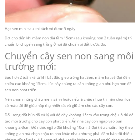
Hạt sen mini sau khi tách vỏ được 5 ngày
Đợi cho đến khi mầm non dài tầm 15cm (sau khoảng hơn 2 tuần ngâm) thì
chuẩn bị chuyển sang trồng ở nơi đã chuẩn bị đất trước đó.
Chuyển cây sen non sang môi
trường mới:
Sau hơn 2 tuần kể từ khi bắt đầu gieo trồng hạt Sen, mầm hạt sẽ đạt đến
chiều cao khoảng 15cm. Lúc này chúng ta cần không gian phù hợp hơn để
sen non phát triển.
Nên chọn những chậu men, sành hoặc nếu là chậu nhựa thì nên chọn loại
có màu tối để giúp hấp thụ nhiệt tốt và giữ ẩm cho các cây con.
Đổ lượng đất bùn đã xử lý với độ dày khoảng 15cm vào trong chậu là đủ để
tạo môi trường cho cây con phát triển. Ấn nhẹ cây con ngập vào bùn
khoảng 2-3cm. Đổ nước ngập đất khoảng 10cm là đạt tiêu chuẩn. Tùy theo
không gian mà chọn chậu to nhỏ khác nhau nhưng phải đảm bảo tối thiểu
những yếu tố trên. Nếu bạn có chậu hoặc không gian rộng thì càng to càng