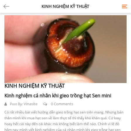
KINH NGHIỆM KỸ THUẬT
Tog
nav
KINH NGHIỆM KỸ THUẬT
Kinh nghiệm cá nhân khi gieo trồng hạt Sen mini
Vinasite
0 Comments
Post By:
Có rất nhiều bài viết hướng dẫn gieo trồng hạt sen trên mạng. Nhưng bản
thân mình khi mua hạt sen về làm thực tế thì thấy khó khăn quá. Cứ loay
hoay hết cái này đến cái khác mà không biết làm thế nào. Chính vì lẽ đó
hôm nay mình viết kinh nghiệm của cá nhân mình khi gieo trồng hạt sen