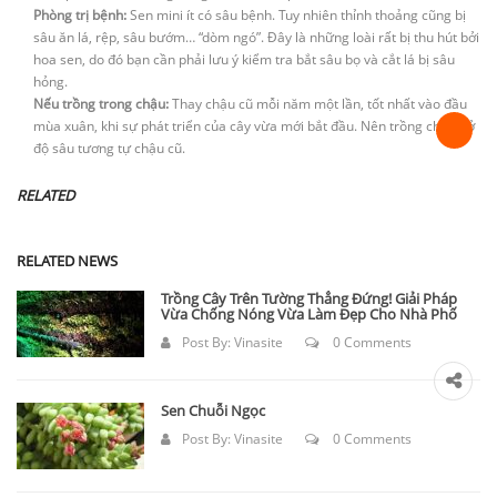
Phòng trị bệnh:
Sen mini ít có sâu bệnh. Tuy nhiên thỉnh thoảng cũng bị
sâu ăn lá, rệp, sâu bướm… “dòm ngó”. Đây là những loài rất bị thu hút bởi
hoa sen, do đó bạn cần phải lưu ý kiểm tra bắt sâu bọ và cắt lá bị sâu
hỏng.
Nếu trồng trong chậu:
Thay chậu cũ mỗi năm một lần, tốt nhất vào đầu
mùa xuân, khi sự phát triển của cây vừa mới bắt đầu. Nên trồng chúng ở
độ sâu tương tự chậu cũ.
RELATED
RELATED NEWS
Trồng Cây Trên Tường Thẳng Đứng! Giải Pháp
Vừa Chống Nóng Vừa Làm Đẹp Cho Nhà Phố
Post By:
Vinasite
0 Comments
Sen Chuỗi Ngọc
Post By:
Vinasite
0 Comments