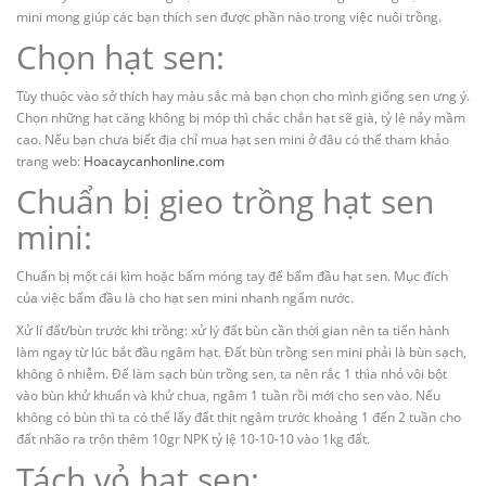
mini mong giúp các bạn thích sen được phần nào trong việc nuôi trồng.
Chọn hạt sen:
Tùy thuộc vào sở thích hay màu sắc mà bạn chọn cho mình giống sen ưng ý.
Chọn những hạt căng không bị móp thì chắc chắn hạt sẽ già, tỷ lệ nảy mầm
cao. Nếu bạn chưa biết địa chỉ mua hạt sen mini ở đâu có thể tham khảo
trang web:
Hoacaycanhonline.com
Chuẩn bị gieo trồng hạt sen
mini:
Chuẩn bị một cái kìm hoặc bấm móng tay để bấm đầu hạt sen. Mục đích
của việc bấm đầu là cho hạt sen mini nhanh ngấm nước.
Xử lí đất/bùn trước khi trồng: xử lý đất bùn cần thời gian nên ta tiến hành
làm ngay từ lúc bắt đầu ngâm hạt. Đất bùn trồng sen mini phải là bùn sạch,
không ô nhiễm. Để làm sạch bùn trồng sen, ta nên rắc 1 thìa nhỏ vôi bột
vào bùn khử khuẩn và khử chua, ngâm 1 tuần rồi mới cho sen vào. Nếu
không có bùn thì ta có thể lấy đất thịt ngâm trước khoảng 1 đến 2 tuần cho
đất nhão ra trộn thêm 10gr NPK tỷ lệ 10-10-10 vào 1kg đất.
Tách vỏ hạt sen: