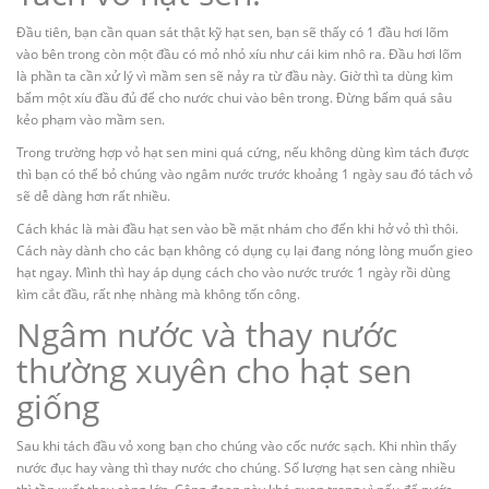
Đầu tiên, bạn cần quan sát thật kỹ hạt sen, bạn sẽ thấy có 1 đầu hơi lõm
vào bên trong còn một đầu có mỏ nhỏ xíu như cái kim nhô ra. Đầu hơi lõm
là phần ta cần xử lý vì mầm sen sẽ nảy ra từ đầu này. Giờ thì ta dùng kìm
bấm một xíu đầu đủ để cho nước chui vào bên trong. Đừng bấm quá sâu
kẻo phạm vào mầm sen.
Trong trường hợp vỏ hạt sen mini quá cứng, nếu không dùng kìm tách được
thì bạn có thể bỏ chúng vào ngâm nước trước khoảng 1 ngày sau đó tách vỏ
sẽ dễ dàng hơn rất nhiều.
Cách khác là mài đầu hạt sen vào bề mặt nhám cho đến khi hở vỏ thì thôi.
Cách này dành cho các bạn không có dụng cụ lại đang nóng lòng muốn gieo
hạt ngay. Mình thì hay áp dụng cách cho vào nước trước 1 ngày rồi dùng
kìm cắt đầu, rất nhẹ nhàng mà không tốn công.
Ngâm nước và thay nước
thường xuyên cho hạt sen
giống
Sau khi tách đầu vỏ xong bạn cho chúng vào cốc nước sạch. Khi nhìn thấy
nước đục hay vàng thì thay nước cho chúng. Số lượng hạt sen càng nhiều