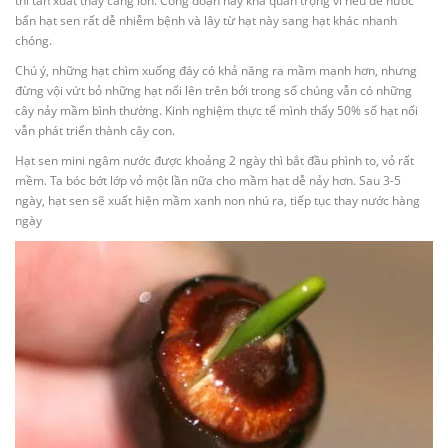
thì tần xuất thay càng lớn. Công đoạn này khá quan trọng vì nếu để nước
bẩn hạt sen rất dễ nhiễm bệnh và lây từ hạt này sang hạt khác nhanh
chóng.
Chú ý, những hạt chìm xuống đáy có khả năng ra mầm mạnh hơn, nhưng
đừng vội vứt bỏ những hạt nổi lên trên bởi trong số chúng vẫn có những
cây nảy mầm bình thường. Kinh nghiệm thực tế mình thấy 50% số hạt nổi
vẫn phát triển thành cây con.
Hạt sen mini ngâm nước được khoảng 2 ngày thì bắt đầu phình to, vỏ rất
mềm. Ta bóc bớt lớp vỏ một lần nữa cho mầm hạt dễ nảy hơn. Sau 3-5
ngày, hạt sen sẽ xuất hiện mầm xanh non nhú ra, tiếp tục thay nước hàng
ngày