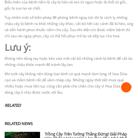
Biểu hiện của bệnh nấm là cây bị héo và teo từ ngọn hoặc là thối từ gốc,
gốc bị sun lại và chết.
Tuy nhiên một số biện pháp để phòng bệnh ngay tức thì là cách ly những
chậu cây bị bệnh ra khỏi những cây khác, cắt bỏ hết các cành đã bị héo, úng
và tiến hành phun thuốc nấm cho cây. Sau khi diệt trừ được mầm bệnh thì
chỉ sau vài ngày phun, cây có thể hồi phục trở lại và tiếp tục cho hoa.
Lưu ý:
Không nên dùng tay hoặc kéo vừa mới cắt bỏ những cành bị bệnh để cắt tỉa
những chậu khỏe mạnh để tránh lây lan.
Khi tưới cây không nên dùng loại bình sịt quá mạnh làm long rễ hoa Dừa
cạn và mầm bệnh rất dễ xâm nhập cây. Những ngày thời tiết mưa quá
nhiều hoặc mưa liên tục cũng cần phải che chắn cho cây vì Hoa Dừa Cạn là
dòng cây ít chịu được nước xối lâu.
RELATED
RELATED NEWS
Trồng Cây Trên Tường Thẳng Đứng! Giải Pháp