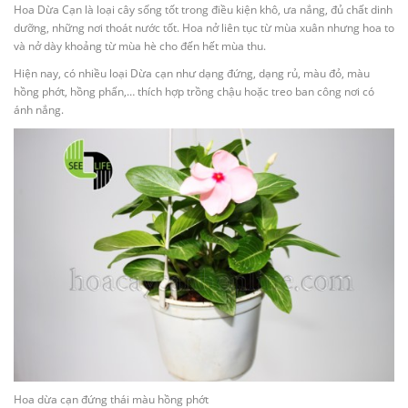
Hoa Dừa Cạn là loại cây sống tốt trong điều kiện khô, ưa nắng, đủ chất dinh
dưỡng, những nơi thoát nước tốt. Hoa nở liên tục từ mùa xuân nhưng hoa to
và nở dày khoảng từ mùa hè cho đến hết mùa thu.
Hiện nay, có nhiều loại Dừa cạn như dạng đứng, dạng rủ, màu đỏ, màu
hồng phớt, hồng phấn,… thích hợp trồng chậu hoặc treo ban công nơi có
ánh nắng.
Hoa dừa cạn đứng thái màu hồng phớt