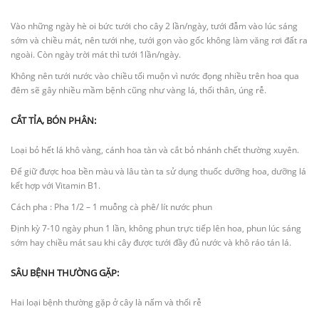
Vào những ngày hè oi bức tưới cho cây 2 lần/ngày, tưới đẫm vào lúc sáng
sớm và chiều mát, nên tưới nhẹ, tưới gọn vào gốc không làm văng rơi đất ra
ngoài. Còn ngày trời mát thì tưới 1lần/ngày.
Không nên tưới nước vào chiều tối muộn vì nước đọng nhiều trên hoa qua
đêm sẽ gây nhiều mầm bệnh cũng như vàng lá, thối thân, úng rễ.
CẮT TỈA, BÓN PHÂN:
Loại bỏ hết lá khô vàng, cánh hoa tàn và cắt bỏ nhánh chết thường xuyên.
Để giữ được hoa bền màu và lâu tàn ta sử dụng thuốc dưỡng hoa, dưỡng lá
kết hợp với Vitamin B1.
Cách pha : Pha 1/2 – 1 muỗng cà phê/ lít nước phun
Định kỳ 7-10 ngày phun 1 lần, không phun trực tiếp lên hoa, phun lúc sáng
sớm hay chiều mát sau khi cây được tưới đầy đủ nước và khô ráo tán lá.
SÂU BỆNH THƯỜNG GẶP:
Hai loại bệnh thường gặp ở cây là nấm và thối rễ