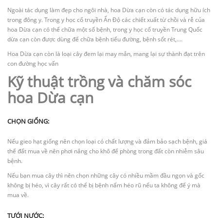
Ngoài tác dụng làm đẹp cho ngôi nhà, hoa Dừa cạn còn có tác dụng hữu ích
trong đông y. Trong y học cổ truyền Ấn Độ các chiết xuất từ chồi và rễ của
hoa Dừa cạn có thể chữa một số bệnh, trong y học cổ truyền Trung Quốc
dừa cạn còn được dùng để chữa bệnh tiểu đường, bệnh sốt rét,….
Hoa Dừa cạn còn là loại cây đem lại may mắn, mang lại sự thành đạt trên
con đường học vấn
Kỹ thuật trồng và chăm sóc
hoa Dừa cạn
CHỌN GIỐNG:
Nếu gieo hạt giống nên chọn loại có chất lượng và đảm bảo sạch bệnh, giá
thể đất mua về nên phơi nắng cho khô để phòng trong đất còn nhiễm sâu
bệnh.
Nếu bạn mua cây thì nên chọn những cây có nhiều mầm đầu ngọn và gốc
không bị héo, vì cây rất có thể bị bệnh nấm héo rũ nếu ta không để ý mà
mua về.
TƯỚI NƯỚC: