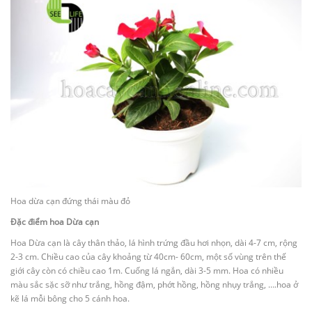
Hoa dừa cạn đứng thái màu đỏ
Đặc điểm hoa Dừa cạn
Hoa Dừa cạn là cây thân thảo, lá hình trứng đầu hơi nhọn, dài 4-7 cm, rộng
2-3 cm. Chiều cao của cây khoảng từ 40cm- 60cm, một số vùng trên thế
giới cây còn có chiều cao 1m. Cuống lá ngắn, dài 3-5 mm. Hoa có nhiều
màu sắc sặc sỡ như trắng, hồng đậm, phớt hồng, hồng nhụy trắng, ….hoa ở
kẽ lá mỗi bông cho 5 cánh hoa.