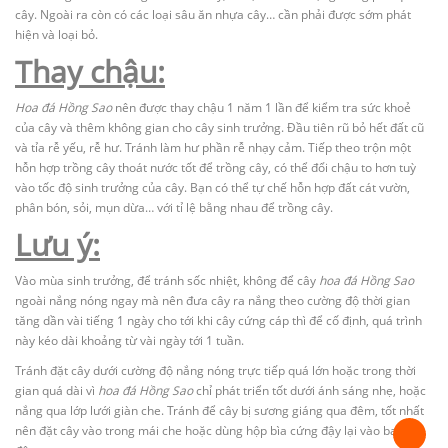
cây. Ngoài ra còn có các loại sâu ăn nhựa cây… cần phải được sớm phát
hiện và loại bỏ.
Thay chậu:
Hoa đá Hồng Sao
nên được thay chậu 1 năm 1 lần để kiểm tra sức khoẻ
của cây và thêm không gian cho cây sinh trưởng. Đầu tiên rũ bỏ hết đất cũ
và tỉa rễ yếu, rễ hư. Tránh làm hư phần rễ nhạy cảm. Tiếp theo trộn một
hỗn hợp trồng cây thoát nước tốt để trồng cây, có thể đổi chậu to hơn tuỳ
vào tốc độ sinh trưởng của cây. Bạn có thể tự chế hỗn hợp đất cát vườn,
phân bón, sỏi, mụn dừa… với tỉ lệ bằng nhau để trồng cây.
Lưu ý:
Vào mùa sinh trưởng, để tránh sốc nhiệt, không để cây
hoa đá Hồng Sao
ngoài nắng nóng ngay mà nên đưa cây ra nắng theo cường độ thời gian
tăng dần vài tiếng 1 ngày cho tới khi cây cứng cáp thì để cố định, quá trình
này kéo dài khoảng từ vài ngày tới 1 tuần.
Tránh đặt cây dưới cường độ nắng nóng trực tiếp quá lớn hoặc trong thời
gian quá dài vì
hoa đá Hồng Sao
chỉ phát triển tốt dưới ánh sáng nhẹ, hoặc
nắng qua lớp lưới giàn che. Tránh để cây bị sương giáng qua đêm, tốt nhất
nên đặt cây vào trong mái che hoặc dùng hộp bìa cứng đậy lại vào ban