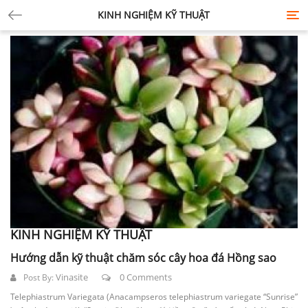
KINH NGHIỆM KỸ THUẬT
Tog
nav
KINH NGHIỆM KỸ THUẬT
Hướng dẫn kỹ thuật chăm sóc cây hoa đá Hồng sao
Vinasite
0 Comments
Post By:
Telephiastrum Variegata (Anacampseros telephiastrum variegate “Sunrise”