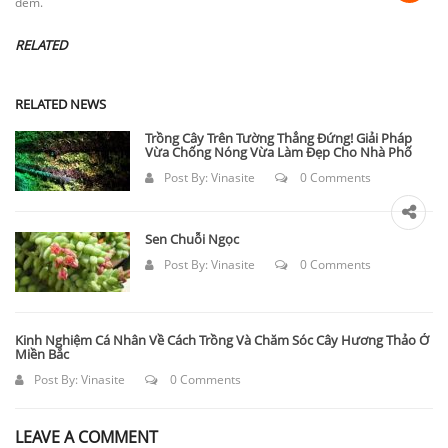
đêm.
RELATED
RELATED NEWS
Trồng Cây Trên Tường Thẳng Đứng! Giải Pháp
Vừa Chống Nóng Vừa Làm Đẹp Cho Nhà Phố
Post By:
Vinasite
0 Comments
Sen Chuỗi Ngọc
Post By:
Vinasite
0 Comments
Kinh Nghiệm Cá Nhân Về Cách Trồng Và Chăm Sóc Cây Hương Thảo Ở
Miền Bắc
Post By:
Vinasite
0 Comments
LEAVE A COMMENT