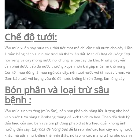
Chế độ tưới:
Vào mùa xuân hay mùa thu, thời tiết mát mẻ chỉ cần tưới nước cho cây 1 lần
1 tuần bằng cách sục nước từ dưới thấm lên đất. Mặc dù
hoa đá Hồng Sao
nói riêng và cây mọng nước nói chung là loài cây ưa khô. Nhưng cây vẫn
cần phải được tiếp đủ nước thường xuyên hơn khi gặp mùa hè khô nóng.
Còn tới mùa đông là mùa ngủ của cây, nên tuới nước với tần suất ít hơn, và
đảm bảo tưới với lượng vừa đủ để nước không bị tồn đọng, làm úng cây.
Bón phân và loại trừ sâu
bệnh :
Vào mùa sinh trưởng (mùa ấm), nên bón phân đa năng liều lượng nhẹ hoà
vào nước tưới hàng tuần/hàng tháng để kích thích ra hoa. Theo dõi định kỳ
dấu hiệu của sâu bệnh và tìm phương pháp diệt trừ hiệu quả, không ảnh
hưởng đến cây.
Cây
hoa đá Hồng Sao
dễ bị rệp như các loại cây mọng nước
khác mà gần như không thể nhìn thấy, nó tạo ra các mạng trắng phủ quanh