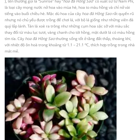
), tên thường gọi là “Sunrise” hay “
hoa đá Hồng Sao
” có xuất sứ từ Nam Phi,
là loại cây mọng nước nở hoa vào mùa hè, hoa to màu hồng và chỉ nở vài
tiếng vào buổi chiều hè. Mặc dù hoa của cây
hoa đá Hồng Sao
rất quyến rũ
nhưng nó chủ yếu được trồng để chơi lá, với bộ lá giống như những viên đá
quý lấp lánh. Tán lá xoè ra trông như những cụm hoa sặc sỡ với màu sắc
thay đổi từ màu lục tươi, vàng chanh cho tới hồng, mặt dưới lá có màu hồng
tím tía. Cây
hoa đá Hồng Sao
thường sống tốt ở tầng đất thấp, thoáng khí,
o
với nhiệt độ ôn hoà trong khoảng từ 1.1 – 21.1
C, thích hợp trồng trong nhà
mát mẻ.