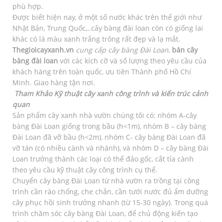
phù hợp.
Được biết hiện nay, ở một số nước khác trên thế giới như
Nhật Bản, Trung Quốc,..cây bàng đài loan còn có giống lai
khác có lá màu xanh trắng trông rất đẹp và lạ mắt.
Thegioicayxanh.vn
cung cấp cây bàng Đài Loan
,
bán cây
bàng đài loan
với các kích cỡ và số lượng theo yêu cầu của
khách hàng trên toàn quốc, ưu tiên Thành phố Hồ Chí
Minh. Giao hàng tận nơi.
Tham Khảo Kỹ thuật cây xanh công trình và kiến trúc cảnh
quan
Sản phẩm cây xanh nhà vườn chúng tôi có: nhóm A-cây
bàng Đài Loan giống trong bầu (h<1m), nhóm B – cây bàng
Đài Loan đã vỡ bầu (h<2m), nhóm C- cây bàng Đài Loan đã
vỡ tán (có nhiều cành và nhánh), và nhóm D – cây bàng Đài
Loan trưởng thành các loại có thể đảo gốc, cắt tỉa cành
theo yêu cầu kỹ thuật cây công trình cụ thể.
Chuyển cây bàng Đài Loan từ nhà vườn ra trồng tại công
trình cần rào chống, che chắn, cần tưới nước đủ ẩm dưỡng
cây phục hồi sinh trưởng nhanh (từ 15-30 ngày). Trong quá
trình chăm sóc cây bàng Đài Loan, để chủ động kiến tạo