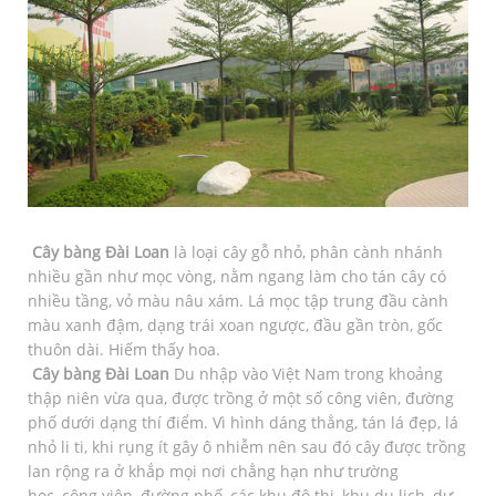
Cây bàng Đài Loan
là loại cây gỗ nhỏ, phân cành nhánh
nhiều gần như mọc vòng, nằm ngang làm cho tán cây có
nhiều tầng, vỏ màu nâu xám. Lá mọc tập trung đầu cành
màu xanh đậm, dạng trái xoan ngược, đầu gần tròn, gốc
thuôn dài. Hiếm thấy hoa.
Cây bàng Đài Loan
Du nhập vào Việt Nam trong khoảng
thập niên vừa qua, được trồng ở một số công viên, đường
phố dưới dạng thí điểm. Vì hình dáng thẳng, tán lá đẹp, lá
nhỏ li ti, khi rụng ít gây ô nhiễm nên sau đó cây được trồng
lan rộng ra ở khắp mọi nơi chẳng hạn như trường
học, công viên, đường phố, các khu đô thị, khu du lịch, dự