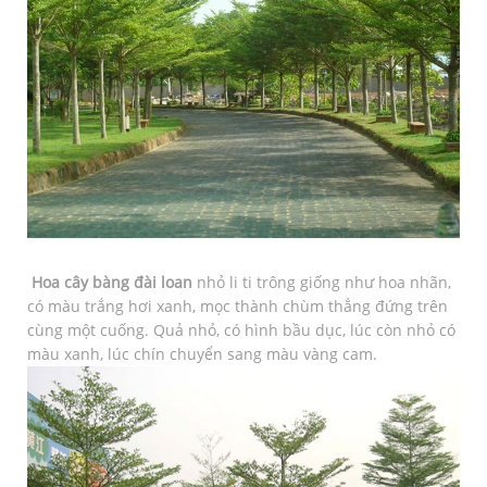
Hoa cây bàng đài loan
nhỏ li ti trông giống như hoa nhãn,
có màu trắng hơi xanh, mọc thành chùm thẳng đứng trên
cùng một cuống. Quả nhỏ, có hình bầu dục, lúc còn nhỏ có
màu xanh, lúc chín chuyển sang màu vàng cam.