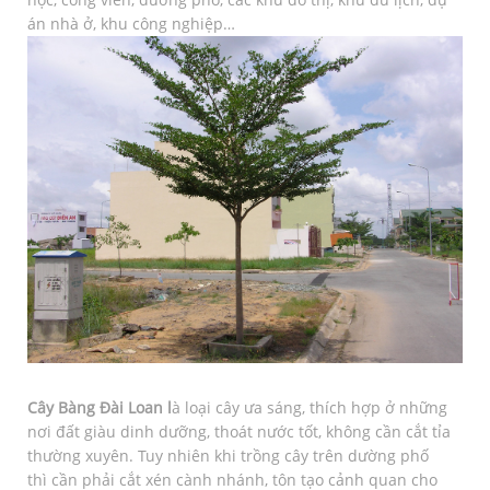
án nhà ở, khu công nghiệp…
Cây Bàng Đài Loan l
à loại cây ưa sáng, thích hợp ở những
nơi đất giàu dinh dưỡng, thoát nước tốt, không cần cắt tỉa
thường xuyên. Tuy nhiên khi trồng cây trên dường phố
thì cần phải cắt xén cành nhánh, tôn tạo cảnh quan cho