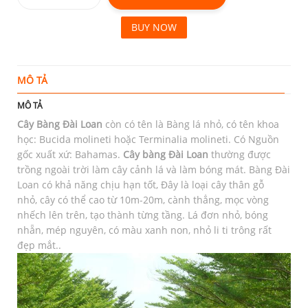
BUY NOW
MÔ TẢ
T
MÔ TẢ
Cây Bàng Đài Loan
còn có tên là Bàng lá nhỏ, có tên khoa
học: Bucida molineti hoặc Terminalia molineti. Có Nguồn
gốc xuất xứ: Bahamas.
Cây bàng Đài Loan
thường được
trồng ngoài trời làm cây cảnh lá và làm bóng mát. Bàng Đài
Loan có khả năng chịu hạn tốt, Đây là loại cây thân gỗ
nhỏ, cây có thể cao từ 10m-20m, cành thẳng, mọc vòng
nhếch lên trên, tạo thành từng tầng. Lá đơn nhỏ, bóng
nhẵn, mép nguyên, có màu xanh non, nhỏ li ti trông rất
đẹp mắt..