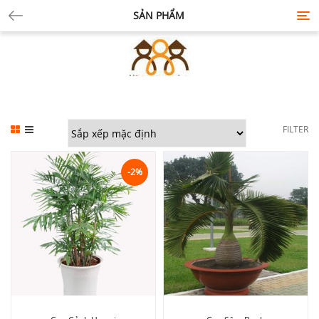
SẢN PHẨM
Tog
nav
FILTER
-2%