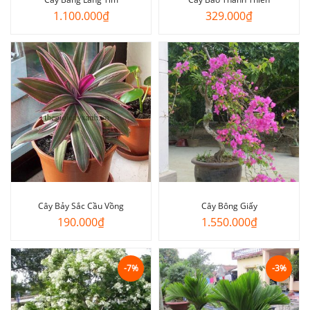
1.100.000
₫
329.000
₫
Cây Bảy Sắc Cầu Vồng
Cây Bông Giấy
190.000
₫
1.550.000
₫
-7%
-3%