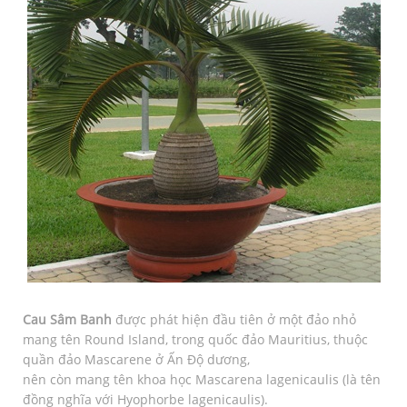
Cau Sâm Banh
được phát hiện đầu tiên ở một đảo nhỏ
mang tên Round Island, trong quốc đảo Mauritius, thuộc
quần đảo Mascarene ở Ấn Độ dương,
nên còn mang tên khoa học Mascarena lagenicaulis (là tên
đồng nghĩa với Hyophorbe lagenicaulis).