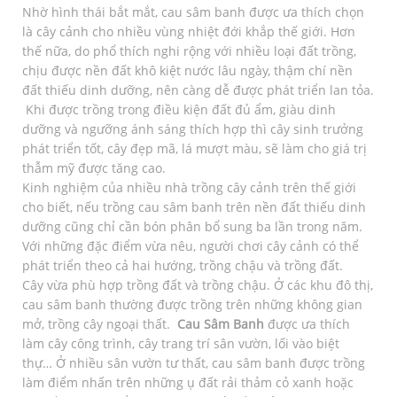
Nhờ hình thái bắt mắt, cau sâm banh được ưa thích chọn
là cây cảnh cho nhiều vùng nhiệt đới khắp thế giới. Hơn
thế nữa, do phổ thích nghi rộng với nhiều loại đất trồng,
chịu được nền đất khô kiệt nước lâu ngày, thậm chí nền
đất thiếu dinh dưỡng, nên càng dễ được phát triển lan tỏa.
Khi được trồng trong điều kiện đất đủ ẩm, giàu dinh
dưỡng và ngưỡng ánh sáng thích hợp thì cây sinh trưởng
phát triển tốt, cây đẹp mã, lá mượt màu, sẽ làm cho giá trị
thẫm mỹ được tăng cao.
Kinh nghiệm của nhiều nhà trồng cây cảnh trên thế giới
cho biết, nếu trồng cau sâm banh trên nền đất thiếu dinh
dưỡng cũng chỉ cần bón phân bổ sung ba lần trong năm.
Với những đặc điểm vừa nêu, người chơi cây cảnh có thể
phát triển theo cả hai hướng, trồng chậu và trồng đất.
Cây vừa phù hợp trồng đất và trồng chậu. Ở các khu đô thị,
cau sâm banh thường được trồng trên những không gian
mở, trồng cây ngoại thất.
Cau Sâm Banh
được ưa thích
làm cây công trình, cây trang trí sân vườn, lối vào biệt
thự… Ở nhiều sân vườn tư thất, cau sâm banh được trồng
làm điểm nhấn trên những ụ đất rải thảm cỏ xanh hoặc