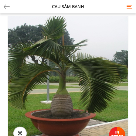
CAU SÂM BANH
Tog
nav