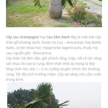
Cây cau champagne
hay
Cau Sâm Banh
đây là một loài cây
thân gỗ thường xanh, thuộc họ Cau – Arecaceae, hay Bottle
balm, có tên khoa học: Hyophorbe lagenicaulis, thuộc họ:
cau, nguồn gốc: Mascarena.
Cây thân cột đơn độc, gốc phình rộng, mập, nổi rõ các vòng
sát nhau do sẹo lá rụng, đỉnh thân thót lại mang lá kép
lông chim lớn, dài 1 – 2 m, cuống và gân chính lớn thường
cong. Tốc độ sinh trưởng chậm. Cây ưa sáng, nhu cầu nước
trung bình.