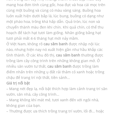
mang hoa đơn tính cùng gốc, hoa đực và hoa cái mọc trên
cùng một buồng và cùng có màu vàng sáng. Buồng hoa
luôn xuất hiện dưới bắp lá, lúc bung, buồng có dạng như
một pháo hoa, trông khá hấp dẫn. Quả tròn, lúc non và
chuyển thành màu đen khi chín. Khi quả chín, có thể thu
hoạch để tách hạt tươi làm giống. Nhân giống bằng hạt
tươi phải mất 4-6 tháng hạt mới nảy mầm.
Ở Việt Nam, không rõ
cau sâm banh
được nhập nội lúc
nào, nhưng hiện nay nó xuất hiện gần như hầu khắp các
tỉnh thành. Ở các khu đô thị,
cau sâm banh
thường được
trồng làm cây công trình trên những không gian mở. Ở
nhiều sân vườn tư thất,
cau sâm banh
được trồng làm
điểm nhấn trên những ụ đất rải thảm cỏ xanh hoặc trồng
chậu để trang trí nội thất, tiền sảnh…
Giá trị nổi bật
– Mang nét đẹp lạ, nổi bật thích hợp làm cảnh trang trí sân
vườn, sân nhà, cây công trình…
– Mang không khí mát mẻ, tươi xanh đến với ngôi nhà,
không gian của bạn.
– Thường được ưa thích trồng trang trí vườn, lối đi… hoặc