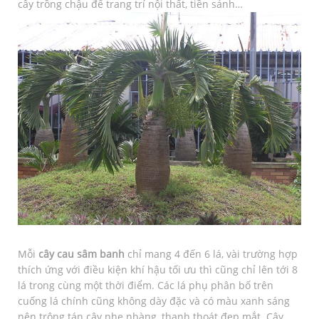
cây trồng chậu để trang trí nội thất, tiền sảnh…
Mỗi
cây cau sâm banh
chỉ mang 4 đến 6 lá, vài trường hợp
thích ứng với điều kiện khí hậu tối ưu thì cũng chỉ lên tới 8
lá trong cùng một thời điểm. Các lá phụ phân bố trên
cuống lá chính cũng không dày đặc và có màu xanh sáng
nên trông tán cây nhẹ nhàng, thanh thoát đẹp mắt. Cây