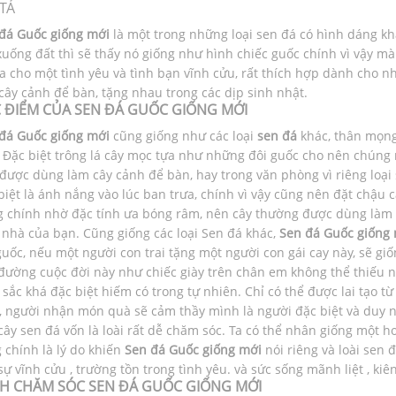
TẢ
đá Guốc giống mới
là một trong những loại sen đá có hình dáng khá
xuống đất thì sẽ thấy nó giống như hình chiếc guốc chính vì vậy mà
a cho một tình yêu và tình bạn vĩnh cửu, rất thích hợp dành cho n
cây cảnh để bàn, tặng nhau trong các dịp sinh nhật.
 ĐIỂM CỦA SEN ĐÁ GUỐC GIỐNG MỚI
đá Guốc giống mới
cũng giống như các loại
sen đá
khác, thân mọng
 Đặc biệt trông lá cây mọc tựa như những đôi guốc cho nên chúng 
được dùng làm cây cảnh để bàn, hay trong văn phòng vì riêng loại 
biệt là ánh nắng vào lúc ban trưa, chính vì vậy cũng nên đặt chậu 
 chính nhờ đặc tính ưa bóng râm, nên cây thường được dùng làm quà
 nhà của bạn. Cũng giống các loại Sen đá khác,
Sen đá Guốc giống
guốc, nếu một người con trai tặng một người con gái cay này, sẽ g
đường cuộc đời này như chiếc giày trên chân em không thể thiếu 
sắc khá đặc biệt hiếm có trong tự nhiên. Chỉ có thể được lai tạo 
, người nhận món quà sẽ cảm thầy mình là người đặc biệt và duy nh
cây sen đá vốn là loài rất dễ chăm sóc. Ta có thể nhân giống một h
 chính là lý do khiến
Sen đá Guốc giống mới
nói riêng và loài sen 
sự vĩnh cửu , trường tồn trong tình yêu. và sức sống mãnh liệt , ki
H CHĂM SÓC SEN ĐÁ GUỐC GIỐNG MỚI