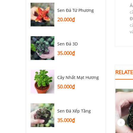
Á
Sen Đá Tứ Phương
c
Đ
20.000
₫
c
v
Sen Đá 3D
35.000
₫
RELAT
Cây Nhất Mạt Hương
50.000
₫
Sen Đá Xếp Tầng
35.000
₫