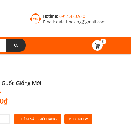
Hotline:
0914.480.980
Email:
dalatbooking@gmail.com
0
 Guốc Giống Mới
00
₫
BUY NOW
THÊM VÀO GIỎ HÀNG