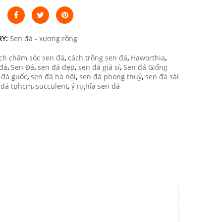
RY:
Sen đá - xương rồng
ch chăm sóc sen đá
,
cách trồng sen đá
,
Haworthia
,
 đá
,
Sen Đá
,
sen đá đẹp
,
sen đá giá sỉ
,
Sen đá Giống
 đá guốc
,
sen đá hà nội
,
sen đá phong thuỷ
,
sen đá sài
 đá tphcm
,
succulent
,
ý nghĩa sen đá