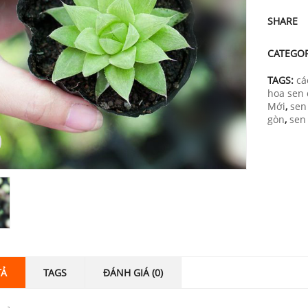
SHARE
CATEGO
TAGS:
cá
hoa sen
Mới
,
sen
gòn
,
sen
TẢ
TAGS
ĐÁNH GIÁ (0)