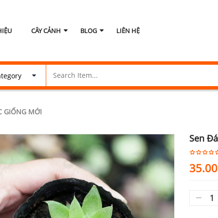
HIỆU
CÂY CẢNH
BLOG
LIÊN HỆ
C GIỐNG MỚI
Sen Đá
35.0