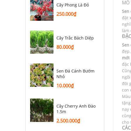
MÔ 
Cây Phong Lá Đỏ
Sen 
250.000
₫
đặt 
nghĩ
làm 
ĐẶC
Cây Trắc Bách Diệp
Sen 
80.000
₫
đẹp.
mới
đặc 
Cũng
Sen Đá Cánh Bướm
Nhỏ
ngôi
đôi 
10.000
₫
con 
Màu 
tặng
Cây Cherry Anh Đào
nay 
1.5m
cũng
2.500.000
₫
cho 
CÁC