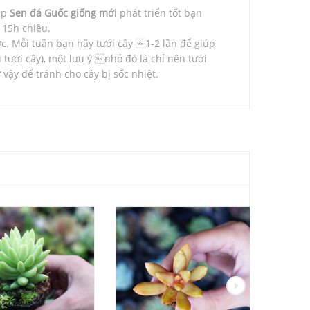
úp
Sen đá Guốc giống mới
phát triển tốt bạn
 15h chiều.
ớc. Mỗi tuần bạn hãy tưới cây 1-2 lần để giúp
u tưới cây), một lưu ý nhỏ đó là chỉ nên tưới
vậy để tránh cho cây bị sốc nhiệt.