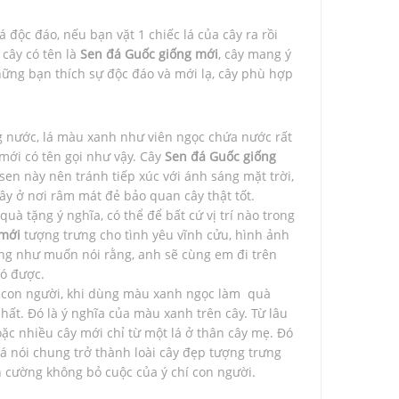
 độc đáo, nếu bạn vặt 1 chiếc lá của cây ra rồi
 cây có tên là
Sen đá Guốc giống mới
, cây mang ý
hững bạn thích sự độc đáo và mới lạ, cây phù hợp
 nước, lá màu xanh như viên ngọc chứa nước rất
mới có tên gọi như vậy. Cây
Sen đá Guốc giống
sen này nên tránh tiếp xúc với ánh sáng mặt trời,
cây ở nơi râm mát đẻ bảo quan cây thật tốt.
 tặng ý nghĩa, có thể để bất cứ vị trí nào trong
 mới
tượng trưng cho tình yêu vĩnh cửu, hình ảnh
iống như muốn nói rằng, anh sẽ cùng em đi trên
nó được.
từ con người, khi dùng màu xanh ngọc làm quà
ất. Đó là ý nghĩa của màu xanh trên cây. Từ lâu
oặc nhiều cây mới chỉ từ một lá ở thân cây mẹ. Đó
đá nói chung trở thành loài cây đẹp tượng trưng
ên cường không bỏ cuộc của ý chí con người.