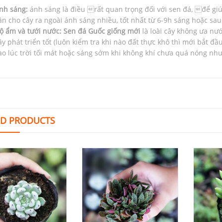
nh sáng:
ánh sáng là điều rất quan trọng đối với sen đá, để gi
ần cho cây ra ngoài ánh sáng nhiều, tốt nhất từ 6-9h sáng hoặc sau
ộ ẩm và tưới nước:
Sen đá Guốc giống mới
là loài cây không ưa nư
ây phát triển tốt (luôn kiểm tra khi nào đất thực khô thì mới bắt đầ
ào lúc trời tối mát hoặc sáng sớm khi không khí chưa quá nóng như 
ED PRODUCTS