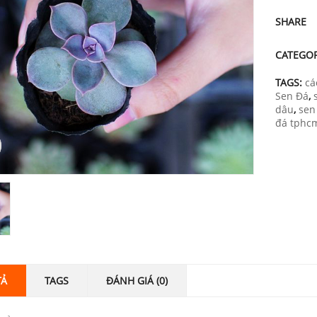
SHARE
CATEGO
TAGS:
cá
Sen Đá
,
dâu
,
sen
đá tphc
TẢ
TAGS
ĐÁNH GIÁ (0)