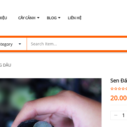
HIỆU
CÂY CẢNH
BLOG
LIÊN HỆ
G DÂU
Sen Đ
20.0