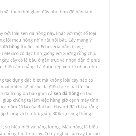
i mãi theo thời gian. Cây phù hợp để bàn làm
y bởi loài sen đá hồng này, khác với một số loại
rong lõi màu hồng nhìn rất nổi bật. Cây mang ý
n đá hồng
thuộc chi Echeveria nằm trong
từ Mexico có đặc tính giống với xương rồng chịu
ày, cây có lá bầu ở gần trục và nhọn dần ở phía
c thiếu ánh nắng. Lá được xếp xen kẽ nhau như
g tác dụng đặc biệt mà không loài cây nào có
oại nhiều sẽ bị các tia điện tử có hại từ các
Sen đá trong đó bao gồm cả
sen đá hồng
có tác
i , giúp chúng ta làm việc hàng giờ cạnh máy tính ,
học năm 2014 của đại học Havard đã chỉ ra rằng :
tập trung và trí nhớ, giảm 30% sự căng thẳng
i , sự hiểu biết và năng lượng. Màu hồng là biểu
àu hồng tím trên cây. Còn ý nghĩa của cây thì sao