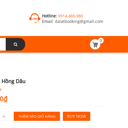
Hotline:
0914.480.980
Email:
dalatbooking@gmail.com
0
á Hồng Dâu
00
₫
BUY NOW
THÊM VÀO GIỎ HÀNG