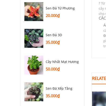
? Từ
Sen Đá Tứ Phương
cây 
cho 
20.000
₫
CÁC
Á
c
Sen Đá 3D
Đ
p
35.000
₫
t
Cây Nhất Mạt Hương
50.000
₫
RELAT
Sen Đá Xếp Tầng
35.000
₫