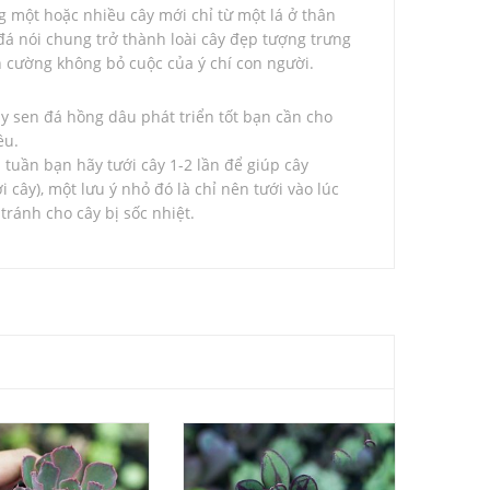
ng một hoặc nhiều cây mới chỉ từ một lá ở thân
 đá nói chung trở thành loài cây đẹp tượng trưng
ên cường không bỏ cuộc của ý chí con người.
ây sen đá hồng dâu phát triển tốt bạn cần cho
ều.
tuần bạn hãy tưới cây 1-2 lần để giúp cây
i cây), một lưu ý nhỏ đó là chỉ nên tưới vào lúc
ránh cho cây bị sốc nhiệt.