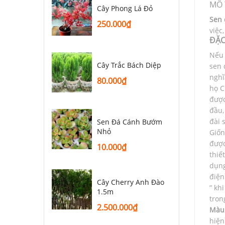
MÔ 
Cây Phong Lá Đỏ
Sen 
250.000
₫
việc
ĐẶC
Nếu 
Cây Trắc Bách Diệp
sen 
nghĩ
80.000
₫
họ C
được
đầu,
đài 
Sen Đá Cánh Bướm
Nhỏ
Giốn
được
10.000
₫
thiế
dụng
điện
Cây Cherry Anh Đào
” kh
1.5m
tron
2.500.000
₫
Màu
hiện