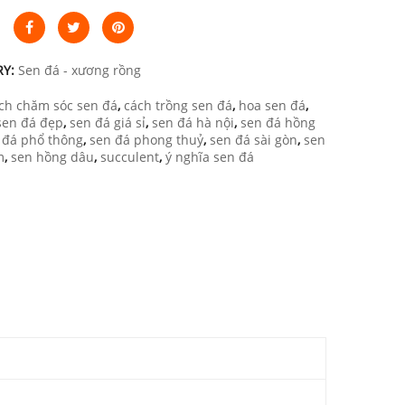
RY:
Sen đá - xương rồng
ch chăm sóc sen đá
,
cách trồng sen đá
,
hoa sen đá
,
sen đá đẹp
,
sen đá giá sỉ
,
sen đá hà nội
,
sen đá hồng
 đá phổ thông
,
sen đá phong thuỷ
,
sen đá sài gòn
,
sen
m
,
sen hồng dâu
,
succulent
,
ý nghĩa sen đá