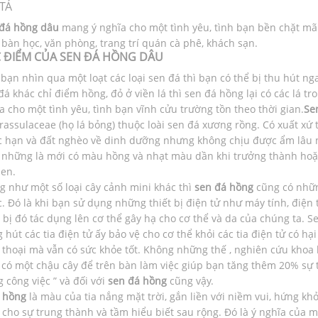
TẢ
đá hồng dâu
mang ý nghĩa cho một tình yêu, tình bạn bền chặt mã
, bàn học, văn phòng, trang trí quán cà phê, khách sạn.
 ĐIỂM CỦA SEN ĐÁ HỒNG DÂU
bạn nhìn qua một loạt các loại sen đá thì bạn có thể bị thu hút nga
đá khác chỉ điểm hồng, đỏ ở viền lá thì sen đá hồng lại có các lá t
a cho một tình yêu, tình bạn vĩnh cửu trường tồn theo thời gian.
Se
rassulaceae (họ lá bỏng) thuộc loài sen đá xương rồng. Có xuất xứ 
 hạn và đất nghèo về dinh dưỡng nhưng không chịu được ẩm lâu ng
 những là mới có màu hồng và nhạt màu dần khi trưởng thành hoặ
sen.
g như một số loại cây cảnh mini khác thì
sen đá hồng
cũng có nhữn
. Đó là khi bạn sử dụng những thiết bị điện tử như máy tính, điện th
t bị đó tác dụng lên cơ thể gây hạ cho cơ thể và da của chúng ta. 
 hút các tia điện tử ấy bảo vệ cho cơ thể khỏi các tia điện tử có hạ
 thoại mà vẫn có sức khỏe tốt. Không những thế , nghiên cứu khoa 
i có một chậu cây để trên bàn làm việc giúp bạn tăng thêm 20% sự 
g công việc ” và đối với
sen đá hồng
cũng vậy.
 hồng
là màu của tia nắng mặt trời, gắn liền với niềm vui, hứng khở
 cho sự trung thành và tầm hiểu biết sau rộng. Đó là ý nghĩa của m