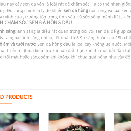
 lâu nay cây sen đá vốn là loài rất dễ chăm sóc. Ta có thể nhân giố
mẹ. Đó cũng chính là lý do khiến
sen đá hồng
nói riêng và loài sen
sự vĩnh cửu , trường tồn trong tình yêu. và sức sống mãnh liệt , ki
H CHĂM SÓC SEN ĐÁ HỒNG DÂU
nh sáng:
ánh sáng là điều rất quan trọng đối với sen đá, để giúp c
ây ra ngoài ánh sáng nhiều, tốt nhất từ 6-9h sáng hoặc sau 15h chi
ộ ẩm và tưới nước:
Sen đá hồng dâu là loài cây không ưa nước. Mỗi 
hát triển tốt (luôn kiểm tra khi nào đất thực khô thì mới bắt đầu tướ
rời tối mát hoặc sáng sớm khi không khí chưa quá nóng như vậy để t
ED PRODUCTS