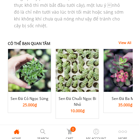
thực khô thì mới bắt đầu tưới cây), một lưu ý nhỏ
đó là chỉ nên tưới vào lúc trời tối mát hoặc sáng sớm
khi không khí chưa quá nóng như vậy để tránh cho
cây bị sốc nhiệt.
View All
CÓ THỂ BẠN QUAN TÂM
Sen Đá Cỏ Ngọc Sừng
Sen Đá Chuỗi Ngọc Bi
Sen Đá Ba Màu
Nhỏ
25.000
₫
35.000
₫
10.000
₫
0
HOME
SEARCH
CART
MY ACCOUNT
MORE