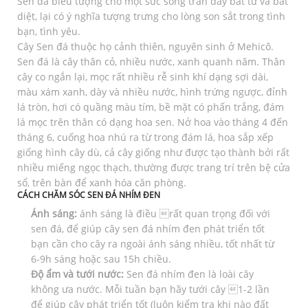
Sen đá biểu tượng cho một sức sống tràn đầy bất tử và bất
diệt, lại có ý nghĩa tượng trưng cho lòng son sắt trong tình
bạn, tình yêu.
Cây Sen đá thuộc họ cảnh thiên, nguyên sinh ở Mehicô.
Sen đá là cây thân cỏ, nhiều nước, xanh quanh năm. Thân
cây co ngắn lại, mọc rất nhiều rễ sinh khí dạng sợi dài,
màu xám xanh, dày và nhiều nước, hình trứng ngược, đỉnh
lá tròn, hơi có quầng màu tím, bề mặt có phấn trắng, đám
lá mọc trên thân có dạng hoa sen. Nở hoa vào tháng 4 đến
tháng 6, cuống hoa nhú ra từ trong đám lá, hoa sắp xếp
giống hình cây dù, cả cây giống như được tạo thành bởi rất
nhiều miếng ngọc thạch, thường được trang trí trên bệ cửa
sổ, trên bàn để xanh hóa căn phòng.
CÁCH CHĂM SÓC SEN ĐÁ NHÍM ĐEN
Ánh sáng:
ánh sáng là điều rất quan trọng đối với
sen đá, để giúp cây sen đá nhím đen phát triển tốt
bạn cần cho cây ra ngoài ánh sáng nhiều, tốt nhất từ
6-9h sáng hoặc sau 15h chiều.
Độ ẩm và tưới nước:
Sen đá nhím đen là loài cây
không ưa nước. Mỗi tuần bạn hãy tưới cây 1-2 lần
để giúp cây phát triển tốt (luôn kiểm tra khi nào đất