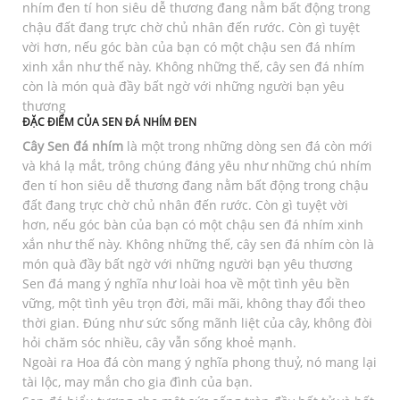
nhím đen tí hon siêu dễ thương đang nằm bất động trong
chậu đất đang trực chờ chủ nhân đến rước. Còn gì tuyệt
vời hơn, nếu góc bàn của bạn có một chậu sen đá nhím
xinh xắn như thế này. Không những thế, cây sen đá nhím
còn là món quà đầy bất ngờ với những người bạn yêu
thương
ĐẶC ĐIỂM CỦA SEN ĐÁ NHÍM ĐEN
Cây Sen đá nhím
là một trong những dòng sen đá còn mới
và khá lạ mắt, trông chúng đáng yêu như những chú nhím
đen tí hon siêu dễ thương đang nằm bất động trong chậu
đất đang trực chờ chủ nhân đến rước. Còn gì tuyệt vời
hơn, nếu góc bàn của bạn có một chậu sen đá nhím xinh
xắn như thế này. Không những thế, cây sen đá nhím còn là
món quà đầy bất ngờ với những người bạn yêu thương
Sen đá mang ý nghĩa như loài hoa về một tình yêu bền
vững, một tình yêu trọn đời, mãi mãi, không thay đổi theo
thời gian. Đúng như sức sống mãnh liệt của cây, không đòi
hỏi chăm sóc nhiều, cây vẫn sống khoẻ mạnh.
Ngoài ra Hoa đá còn mang ý nghĩa phong thuỷ, nó mang lại
tài lộc, may mắn cho gia đình của bạn.