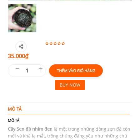
35.000
₫
THÊM VÀO GIỎ HÀNG
BUY NOW
MÔ TẢ
T
MÔ TẢ
Cây Sen đá nhím đen
là một trong những dòng sen đá còn
mới và khá lạ mắt, trông chúng đáng yêu như những chú