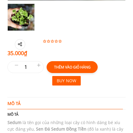
35.000
₫
THÊM VÀO GIỎ HÀNG
BUY NOW
MÔ TẢ
T
MÔ TẢ
Sedum
là tên gọi của những loại cây có hình dáng bé xíu
cực đáng yêu,
Sen Đá Sedum Đồng Tiền
(đô la xanh) là cây