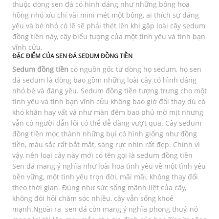
thuộc dòng sen đá có hình dáng như những bông hoa
hồng nhỏ xíu chỉ vài mini mét một bông, ai thích sự đáng
yêu và bé nhỏ có lẽ sẽ phải thét lên khi gặp loài cây sedum
đồng tiền này, cây biểu tượng của một tình yêu và tình bạn
vĩnh cửu.
ĐẶC ĐIỂM CỦA SEN ĐÁ SEDUM ĐỒNG TIỀN
Sedum đồng tiền
có nguồn gốc từ dòng họ sedum, họ sen
đá sedum là dòng bao gồm những loài cây có hình dáng
nhỏ bé và đáng yêu. Sedum đồng tiền tượng trưng cho một
tình yêu và tình bạn vĩnh cửu không bao giờ đổi thay dù có
khó khăn hay vất vả như màn đêm bao phủ mờ mịt nhưng
vẫn có người dẫn lối có thể dễ dàng vượt qua. Cây sedum
đồng tiền mọc thành những bụi có hình giống như đồng
tiền, màu sắc rất bắt mắt, sáng rực nhìn rất đẹp. Chính vì
vậy, nên loại cây này mới có tên gọi là sedum đồng tiền
Sen đá mang ý nghĩa như loài hoa tình yêu về một tình yêu
bền vững, một tình yêu trọn đời, mãi mãi, không thay đổi
theo thời gian. Đúng như sức sống mãnh liệt của cây,
không đòi hỏi chăm sóc nhiều, cây vẫn sống khoẻ
mạnh.Ngoài ra sen đá còn mang ý nghĩa phong thuỷ, nó