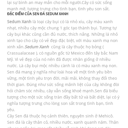
lại sự bình an may mắn cho mỗi người.Cây có sức sống
mạnh mẽ, tượng trưng cho tình bạn, tình yêu son sắt.
ĐẶC ĐIỂM CỦA SEN ĐÁ SEDUM XANH
Sedum Xanh
là loại cây bụi có lá nhỏ xíu, cây màu xanh
nhạt, nhiều cây mộc chung 1 góc tạo thành bụi. Tương tự
cây bụi khác cũng cần đủ nước, thích nắng. Những lá nhỏ
xinh tạo cho cây có vẻ đẹp đặc biệt, với màu xanh mạ non
xinh xắn.
Sedum Xanh
cũng là cây thuộc họ bỏng (
Crassualaceae ), có nguồn gốc từ Mexico đến tây bắc Nam
Mỹ. Vì vẻ đẹp của nó nên đã được nhân giống ở nhiều
nước. Là cây bụi mộc nhiều cành lá có màu xanh mạ non.
Sen đá mang ý nghĩa như loài hoa về một tình yêu bền
vững, một tình yêu trọn đời, mãi mãi, không thay đổi theo
thời gian. Đúng như sức sống mãnh liệt của cây, không đòi
hỏi chăm sóc nhiều, cây vẫn sống khoẻ mạnh.Sen đá biểu
tượng cho một sức sống tràn đầy bất tử và bất diệt, lại có ý
nghĩa tượng trưng cho lòng son sắt trong tình bạn, tình
yêu.
Cây Sen đá thuộc họ cảnh thiên, nguyên sinh ở Mehicô.
Sen đá là cây thân cỏ, nhiều nước, xanh quanh năm. Thân