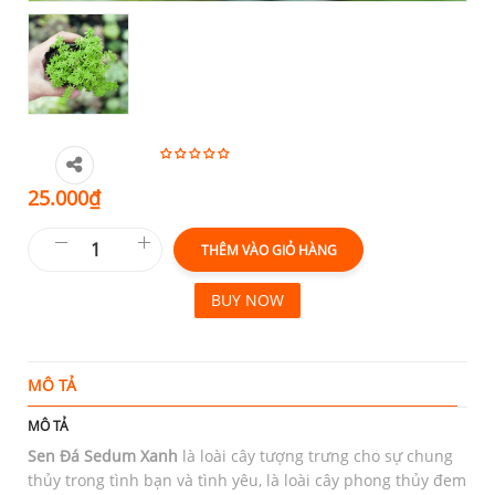
25.000
₫
THÊM VÀO GIỎ HÀNG
BUY NOW
MÔ TẢ
T
MÔ TẢ
Sen Đá Sedum Xanh
là loài cây tượng trưng cho sự chung
thủy trong tình bạn và tình yêu, là loài cây phong thủy đem