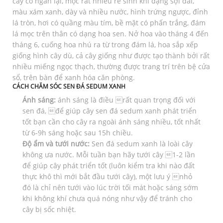
cây co ngắn lại, mọc rất nhiều rễ sinh khí dạng sợi dài,
màu xám xanh, dày và nhiều nước, hình trứng ngược, đỉnh
lá tròn, hơi có quầng màu tím, bề mặt có phấn trắng, đám
lá mọc trên thân có dạng hoa sen. Nở hoa vào tháng 4 đến
tháng 6, cuống hoa nhú ra từ trong đám lá, hoa sắp xếp
giống hình cây dù, cả cây giống như được tạo thành bởi rất
nhiều miếng ngọc thạch, thường được trang trí trên bệ cửa
sổ, trên bàn để xanh hóa căn phòng.
CÁCH CHĂM SÓC SEN ĐÁ
SEDUM XANH
Ánh sáng:
ánh sáng là điều rất quan trọng đối với
sen đá, để giúp cây sen đá sedum xanh phát triển
tốt bạn cần cho cây ra ngoài ánh sáng nhiều, tốt nhất
từ 6-9h sáng hoặc sau 15h chiều.
Độ ẩm và tưới nước:
Sen đá sedum xanh là loài cây
không ưa nước. Mỗi tuần bạn hãy tưới cây 1-2 lần
để giúp cây phát triển tốt (luôn kiểm tra khi nào đất
thực khô thì mới bắt đầu tưới cây), một lưu ý nhỏ
đó là chỉ nên tưới vào lúc trời tối mát hoặc sáng sớm
khi không khí chưa quá nóng như vậy để tránh cho
cây bị sốc nhiệt.